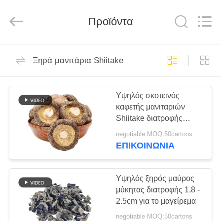
CHINA
MARK
FOODS
TRADING
Προϊόντα
CO.,LTD..
All
Rights
Reserved.
ΑΡΧΙΚΉ
205
Ξηρά μανιτάρια Shiitake
ΣΕΛΊΔΑ
Ξηρά Crumbs
ψωμιού
Υψηλός σκοτεινός
ΠΡΟΪΌΝΤΑ
καφετής μανιταριών
Shiitake διατροφής
ΣΧΕΤΙΚΆ
ξηρός για το μαγείρεμα
negotiable MOQ:50cartons
ΜΕ
ΕΠΙΚΟΙΝΩΝΊΑ
171
ΕΜΆΣ
ιαπωνικά crumbs
Υψηλός ξηρός μαύρος
μύκητας διατροφής 1,8 -
ΕΠΙΣΚΈΨΕΙΣ
ψωμιού
2.5cm για το μαγείρεμα
ΣΤΟ
negotiable MOQ:50cartons