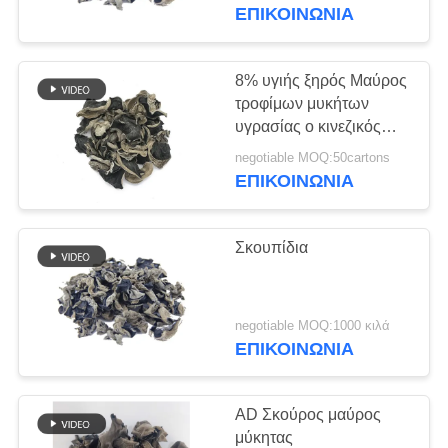
ΕΡΓΟΣΤΆΣΙΟ
ΕΠΙΚΟΙΝΩΝΊΑ
ΈΛΕΓΧΟΣ
8% υγιής ξηρός Μαύρος
155
ΠΟΙΌΤΗΤΑΣ
τροφίμων μυκήτων
Ολόκληρα Crumbs
υγρασίας ο κινεζικός
ξύλινος
ψωμιού Panko σίτου
negotiable MOQ:50cartons
ΕΠΙΚΟΙΝΩΝΉΣΤΕ
ΕΠΙΚΟΙΝΩΝΊΑ
ΜΑΖΊ
ΜΑΣ
Σκουπίδια
ΕΙΔΉΣΕΙΣ
102
negotiable MOQ:1000 κιλά
ΕΠΙΚΟΙΝΩΝΊΑ
ΥΠΟΘΈΣΕΙΣ
Ψημένο φύκι Nori
AD Σκούρος μαύρος
ΖΗΤΉΣΤΕ
μύκητας