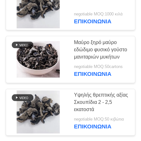
ΜΙΑ
ΠΡΟΣΦΟΡΆ
negotiable MOQ:1000 κιλά
ΕΠΙΚΟΙΝΩΝΊΑ
150
ΧΆΡΤΗΣ
Καθαρή σκόνη
ΙΣΤΌΤΟΠΟΥ
Μαύρο ξηρό μαύρο
Wasabi
εδώδιμο φυσικό γούστο
μανιταριών μυκήτων
ΠΟΛΙΤΙΚΉ
negotiable MOQ:50cartons
ΜΥΣΤΙΚΌΤΗΤΑΣ
ΕΠΙΚΟΙΝΩΝΊΑ
58
Υψηλής θρεπτικής αξίας
Σκουπίδια 2 - 2,5
Ξηρά τσιπ καρότων
εκατοστά
negotiable MOQ:50 κιβώτια
ΕΠΙΚΟΙΝΩΝΊΑ