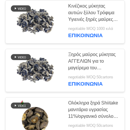
Κινέζικος μύκητας
αυτιών ξύλου Τρόφιμα
24
Υγιεινές ξηρές μαύρες
Ξηρές νιφάδες
μύκητες
negotiable MOQ:1000 κιλά
ΕΠΙΚΟΙΝΩΝΊΑ
παλαμίδων
Ξηρός μαύρος μύκητας
ΑΓΓΕΛΙΩΝ για το
μαγείρεμα του
μανιταριού μέγεθος 2 -
48
negotiable MOQ:50cartons
2.5cm
ΕΠΙΚΟΙΝΩΝΊΑ
Ξηρά μανιτάρια
Shiitake
Ολόκληρα ξηρά Shiitake
μανιτάρια υγρασίας
11%/οργανικό σύνολο
μανιταριών Shiitake
negotiable MOQ:50cartons