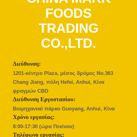
ΕΡΓΟΣΤΆΣΙΟ
FOODS
ΈΛΕΓΧΟΣ
TRADING
ΠΟΙΌΤΗΤΑΣ
CO.,LTD.
ΕΠΙΚΟΙΝΩΝΉΣΤΕ
ΜΑΖΊ
Διεύθυνση:
ΜΑΣ
1201-κέντρο Plaza, μέσος δρόμος No.363
Chang Jiang, πόλη Hefei, Anhui, Κίνα
ΕΙΔΉΣΕΙΣ
φραγμών CBD
Διεύθυνση Εργοστασίου:
ΥΠΟΘΈΣΕΙΣ
Βιομηχανικό πάρκο Guoyang, Anhui, Κίνα
Χρόνο εργασίας:
8:00-17:30 (ώρα Πεκίνου)
ΖΗΤΉΣΤΕ
Τηλέφωνο εργασίας: