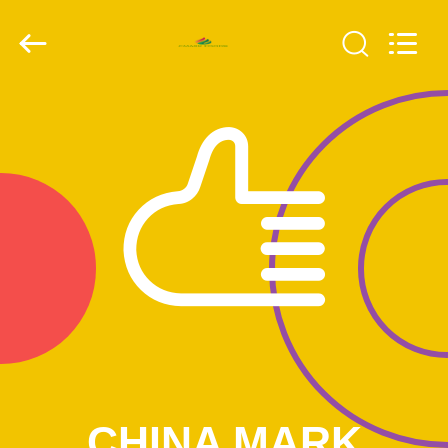
CHINA
MARK
FOODS
TRADING
CO.,LTD..
All
Rights
Reserved.
ΑΡΧΙΚΉ
ΣΕΛΊΔΑ
ΠΡΟΪΌΝΤΑ
ΣΧΕΤΙΚΆ
ΜΕ
ΕΜΆΣ
ΕΠΙΣΚΈΨΕΙΣ
ΣΤΟ
CHINA MARK