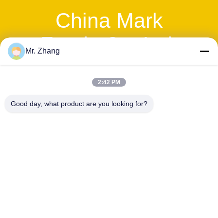
China Mark
Foods Co.,Ltd.
Mr. Zhang
Διεύθυνση:
2:42 PM
Guoyang Industrial Park,Bozhou
Good day, what product are you looking for?
City,Anhui,China
Τηλέφωνο εργασίας:
86-551-62822078
Φαξ:
86-551-62822578
ΕΠΑΦΉ!