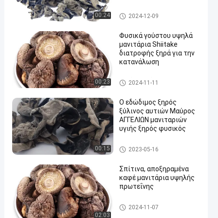
2.5cm
Ξηρά μανιτάρια Shiitake
00:24
2024-12-09
Φυσικά γούστου υψηλά
μανιτάρια Shiitake
διατροφής ξηρά για την
κατανάλωση
Ξηρά μανιτάρια Shiitake
00:23
2024-11-11
Ο εδώδιμος ξηρός
ξύλινος αυτιών Μαύρος
ΑΓΓΕΛΙΩΝ μανιταριών
υγιής ξηρός φυσικός
Ξηρά μανιτάρια Shiitake
00:15
2023-05-16
Σπίτινα, αποξηραμένα
καφέ μανιτάρια υψηλής
πρωτεΐνης
Ξηρά μανιτάρια Shiitake
2024-11-07
02:03