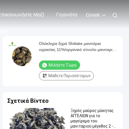
Επικοινωνήστε Μαζί
Γεγονότα
Greek
Μας
Ολόκληρα ξηρά Shiitake μανιτάρια
υγρασίας 11%/οργανικό σύνολο μανιταριών
Shiitake
Μιλήστε Τώρα.
Μάθετε Περισσότερων
Σχετικά Βίντεο
Ξηρός μαύρος μύκητας
ΑΓΓΕΛΙΩΝ για το
μαγείρεμα του
μανιταριού μέγεθος 2 -