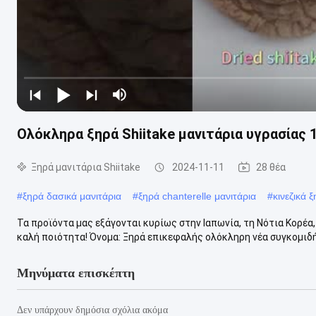
Ολόκληρα ξηρά Shiitake μανιτάρια υγρασίας 
Ξηρά μανιτάρια Shiitake
2024-11-11
28 θέα
#
ξηρά δασικά μανιτάρια
#
ξηρά chanterelle μανιτάρια
#
κινεζικά 
Τα προϊόντα μας εξάγονται κυρίως στην Ιαπωνία, τη Νότια Κορέα, 
καλή ποιότητα! Όνομα: Ξηρά επικεφαλής ολόκληρη νέα συγκομιδή 
Μηνύματα επισκέπτη
Δεν υπάρχουν δημόσια σχόλια ακόμα