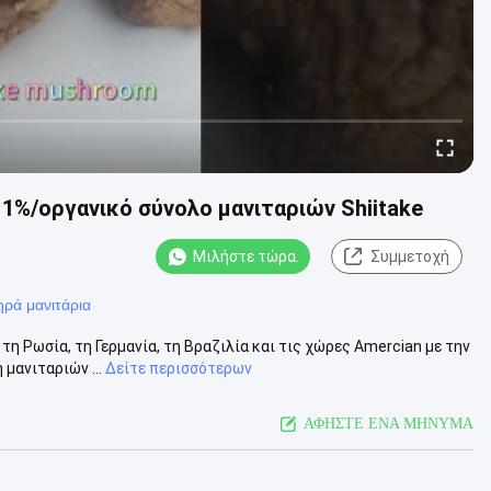
11%/οργανικό σύνολο μανιταριών Shiitake
Μιλήστε τώρα.
Συμμετοχή
ξηρά μανιτάρια
τη Ρωσία, τη Γερμανία, τη Βραζιλία και τις χώρες Amercian με την
μανιταριών ...
Δείτε περισσότερων
ΑΦΗΣΤΕ ΕΝΑ ΜΗΝΥΜΑ