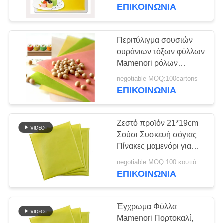
ΕΡΓΟΣΤΆΣΙΟ
Mamenori
ΕΠΙΚΟΙΝΩΝΊΑ
ΈΛΕΓΧΟΣ
Περιτύλιγμα σουσιών
155
ΠΟΙΌΤΗΤΑΣ
ουράνιων τόξων φύλλων
Ολόκληρα Crumbs
Mamenori ρόλων
σουσιών για
ψωμιού Panko σίτου
negotiable MOQ:100cartons
ΕΠΙΚΟΙΝΩΝΉΣΤΕ
Reastaurant
ΕΠΙΚΟΙΝΩΝΊΑ
ΜΑΖΊ
ΜΑΣ
Ζεστό προϊόν 21*19cm
Σούσι Συσκευή σόγιας
ΕΙΔΉΣΕΙΣ
Πίνακες μαμενόρι για
102
ασιατικό εστιατόριο
negotiable MOQ:100 κουτιά
ΕΠΙΚΟΙΝΩΝΊΑ
ΥΠΟΘΈΣΕΙΣ
Ψημένο φύκι Nori
Έγχρωμα Φύλλα
ΖΗΤΉΣΤΕ
Mamenori Πορτοκαλί,