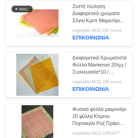
Ζεστή πώληση
Διαφορετικά χρώματα
24
Σόγια Κρεπ Μαμενόρι
Ξηρές νιφάδες
φύλλα για να κάνετε
negotiable MOQ:100 κουτιά
πολύχρωμα σούσι
ΕΠΙΚΟΙΝΩΝΊΑ
παλαμίδων
Διαφορετικά Χρωματιστά
Φύλλα Mamenori 20τμχ /
Συσκευασία*10 /
Κιβώτιο Για την
48
negotiable MOQ:100 κουτιά
Παρασκευή
ΕΠΙΚΟΙΝΩΝΊΑ
Ξηρά μανιτάρια
Πολύχρωμων Ρολλών
Σούσι
Shiitake
Φυσικά φύλλα μαιμονόρι
20 φύλλα Κίτρινο
Πορτοκαλί Ροζ Πράσινα
Χρώματα
negotiable MOQ:100ΚΑΡΤΟΥΝ
Πλειστηριασμός