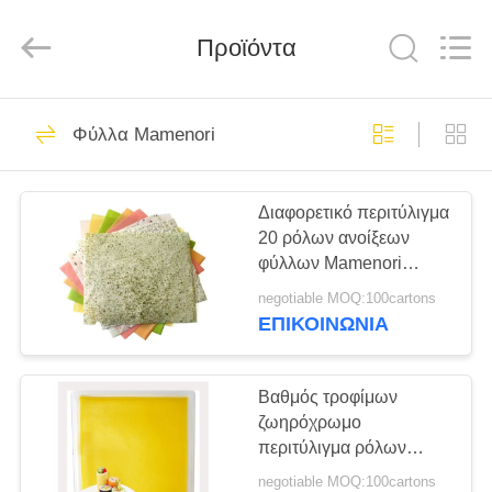
CHINA
MARK
FOODS
TRADING
Προϊόντα
CO.,LTD..
All
Rights
Reserved.
ΑΡΧΙΚΉ
205
Φύλλα Mamenori
ΣΕΛΊΔΑ
Ξηρά Crumbs
ψωμιού
Διαφορετικό περιτύλιγμα
ΠΡΟΪΌΝΤΑ
20 ρόλων ανοίξεων
φύλλων Mamenori
ΣΧΕΤΙΚΆ
χρωμάτων πακέτο
negotiable MOQ:100cartons
φύλλων
ΜΕ
ΕΠΙΚΟΙΝΩΝΊΑ
171
ΕΜΆΣ
ιαπωνικά crumbs
Βαθμός τροφίμων
ζωηρόχρωμο
ΕΠΙΣΚΈΨΕΙΣ
ψωμιού
περιτύλιγμα ρόλων
ΣΤΟ
ανοίξεων φύλλων
negotiable MOQ:100cartons