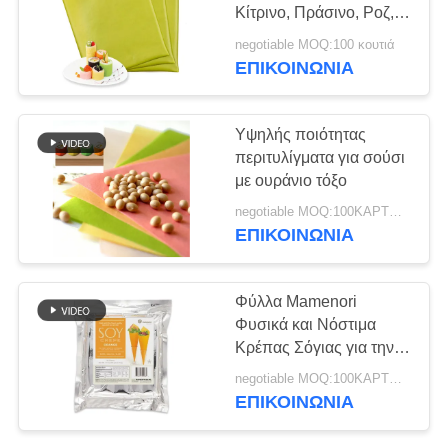
ΜΙΑ
Κίτρινο, Πράσινο, Ροζ,
ΠΡΟΣΦΟΡΆ
Φύλλα Σόγιας Crep Για
negotiable MOQ:100 κουτιά
Τύλιγμα Σούσι
ΕΠΙΚΟΙΝΩΝΊΑ
150
ΧΆΡΤΗΣ
Καθαρή σκόνη
ΙΣΤΌΤΟΠΟΥ
Υψηλής ποιότητας
Wasabi
περιτυλίγματα για σούσι
με ουράνιο τόξο
ΠΟΛΙΤΙΚΉ
negotiable MOQ:100ΚΑΡΤΟΥΝ
ΜΥΣΤΙΚΌΤΗΤΑΣ
ΕΠΙΚΟΙΝΩΝΊΑ
58
Φύλλα Mamenori
Φυσικά και Νόστιμα
Ξηρά τσιπ καρότων
Κρέπας Σόγιας για την
Παρασκευή Σούσι 20
negotiable MOQ:100ΚΑΡΤΟΥΝ
Φύλλα ανά Συσκευασία
ΕΠΙΚΟΙΝΩΝΊΑ
σε Διάφορα Χρώματα
και Γεύσεις