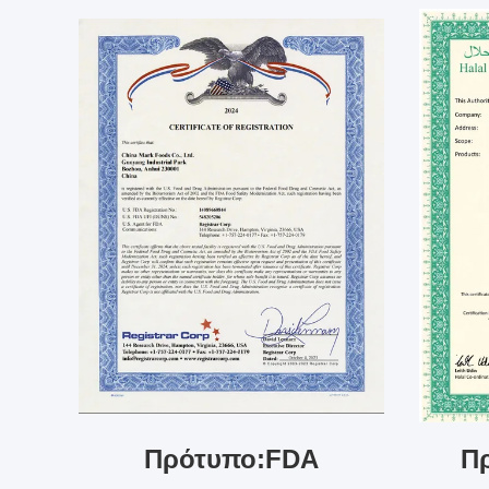
Πρότυπο:FDA
Π