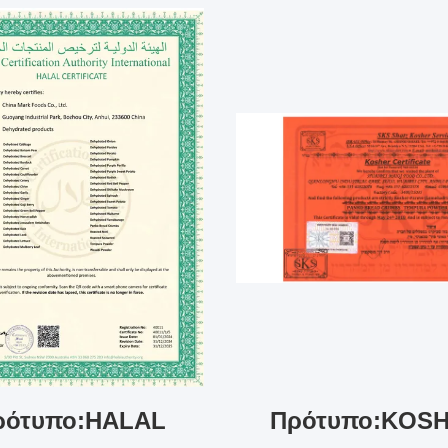
ρότυπο:HALAL
Πρότυπο:KOS