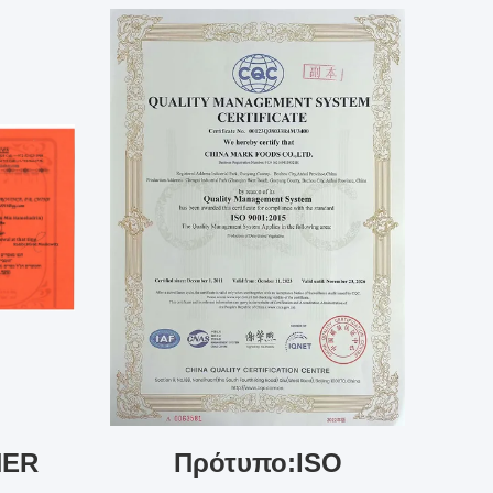
HER
Πρότυπο:ISO