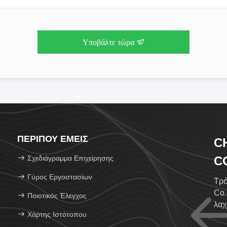
Υποβάλτε τώρα
ΠΕΡΊΠΟΥ ΕΜΕΊΣ
C
Σχεδιάγραμμα Επιχείρησης
CO
Γύρος Εργοστασίων
Τρό
Co.
Ποιοτικός Έλεγχος
λαχ
Χάρτης Ιστότοπου
HAC