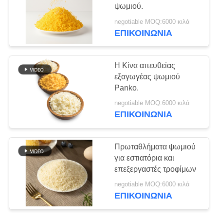
ΜΙΑ
ψωμιού.
ΠΡΟΣΦΟΡΆ
negotiable MOQ:6000 κιλά
ΕΠΙΚΟΙΝΩΝΊΑ
150
ΧΆΡΤΗΣ
Καθαρή σκόνη
ΙΣΤΌΤΟΠΟΥ
Η Κίνα απευθείας
Wasabi
εξαγωγέας ψωμιού
Panko.
ΠΟΛΙΤΙΚΉ
negotiable MOQ:6000 κιλά
ΜΥΣΤΙΚΌΤΗΤΑΣ
ΕΠΙΚΟΙΝΩΝΊΑ
58
Πρωταθλήματα ψωμιού
για εστιατόρια και
Ξηρά τσιπ καρότων
επεξεργαστές τροφίμων
negotiable MOQ:6000 κιλά
ΕΠΙΚΟΙΝΩΝΊΑ