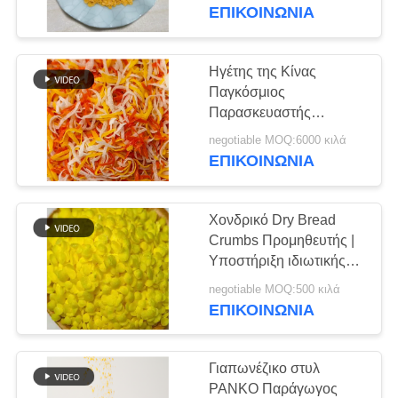
ΕΡΓΟΣΤΆΣΙΟ
ΕΠΙΚΟΙΝΩΝΊΑ
ΈΛΕΓΧΟΣ
Ηγέτης της Κίνας
155
ΠΟΙΌΤΗΤΑΣ
Παγκόσμιος
Ολόκληρα Crumbs
Παρασκευαστής
ψωμιού.
ψωμιού Panko σίτου
negotiable MOQ:6000 κιλά
ΕΠΙΚΟΙΝΩΝΉΣΤΕ
ΕΠΙΚΟΙΝΩΝΊΑ
ΜΑΖΊ
ΜΑΣ
Χονδρικό Dry Bread
Crumbs Προμηθευτής |
ΕΙΔΉΣΕΙΣ
Υποστήριξη ιδιωτικής
102
ετικέτας και
negotiable MOQ:500 κιλά
προσαρμοσμένων
ΕΠΙΚΟΙΝΩΝΊΑ
ΥΠΟΘΈΣΕΙΣ
Ψημένο φύκι Nori
μεγεθών
Γιαπωνέζικο στυλ
ΖΗΤΉΣΤΕ
PANKO Παράγωγος