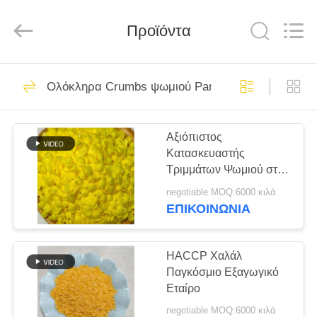
CHINA
MARK
FOODS
TRADING
Προϊόντα
CO.,LTD..
All
Rights
Reserved.
ΑΡΧΙΚΉ
205
Ολόκληρα Crumbs ψωμιού Panko σίτου
ΣΕΛΊΔΑ
Ξηρά Crumbs
ψωμιού
Αξιόπιστος
ΠΡΟΪΌΝΤΑ
Κατασκευαστής
Τριμμάτων Ψωμιού στην
ΣΧΕΤΙΚΆ
Κίνα | Προσαρμοσμένα
negotiable MOQ:6000 κιλά
Προϊόντα για
ΜΕ
ΕΠΙΚΟΙΝΩΝΊΑ
Επεξεργαστές Τροφίμων
171
ΕΜΆΣ
ιαπωνικά crumbs
HACCP Χαλάλ
Παγκόσμιο Εξαγωγικό
ΕΠΙΣΚΈΨΕΙΣ
ψωμιού
Εταίρο
ΣΤΟ
negotiable MOQ:6000 κιλά