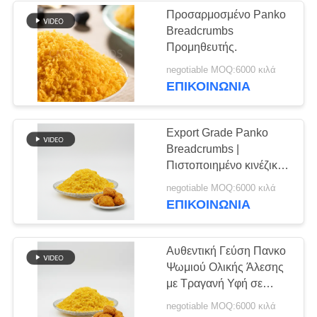
Προσαρμοσμένο Panko
Breadcrumbs
24
Προμηθευτής.
Ξηρές νιφάδες
negotiable MOQ:6000 κιλά
ΕΠΙΚΟΙΝΩΝΊΑ
παλαμίδων
Export Grade Panko
Breadcrumbs |
Πιστοποιημένο κινέζικο
εργοστάσιο Halal
48
negotiable MOQ:6000 κιλά
ΕΠΙΚΟΙΝΩΝΊΑ
Ξηρά μανιτάρια
Shiitake
Αυθεντική Γεύση Πανκο
Ψωμιού Ολικής Άλεσης
με Τραγανή Υφή σε
Βολικές Συσκευασίες
negotiable MOQ:6000 κιλά
1kg και 10kg