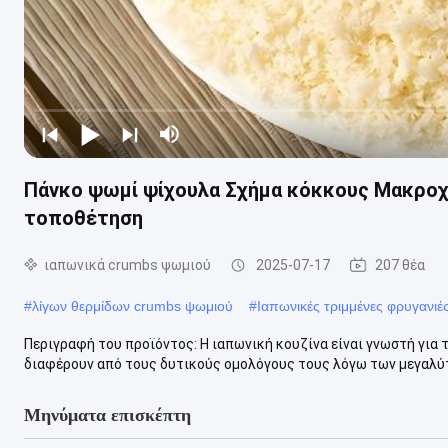
Πάνκο ψωμί ψίχουλα Σχήμα κόκκους Μακροχρ
τοποθέτηση
ιαπωνικά crumbs ψωμιού
2025-07-17
207 θέα
#
λίγων θερμίδων crumbs ψωμιού
#
Ιαπωνικές τριμμένες φρυγανιέ
Περιγραφή του προϊόντος: Η ιαπωνική κουζίνα είναι γνωστή για 
διαφέρουν από τους δυτικούς ομολόγους τους λόγω των μεγαλύτ
Μηνύματα επισκέπτη