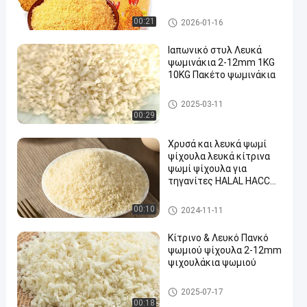
Panko για Τηγάνισμα
ιαπωνικά crumbs ψωμιού
00:21
2026-01-16
Ιαπωνικό στυλ Λευκά
ψωμινάκια 2-12mm 1KG
10KG Πακέτο ψωμινάκια
ιαπωνικά crumbs ψωμιού
2025-03-11
00:29
Χρυσά και λευκά ψωμί
ψίχουλα λευκά κίτρινα
ψωμί ψίχουλα για
τηγανίτες HALAL HACCP
πιστοποιημένο
Ξηρά Crumbs ψωμιού
00:10
2024-11-11
Κίτρινο & Λευκό Πανκό
ψωμιού ψίχουλα 2-12mm
ψιχουλάκια ψωμιού
ιαπωνικά crumbs ψωμιού
2025-07-17
00:18