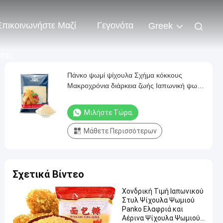
Επικοινωνήστε Μαζί
Γεγονότα
Greek
Μας
Πάνκο ψωμί ψίχουλα Σχήμα κόκκους
Μακροχρόνια διάρκεια ζωής Ιαπωνική ψωμί
και τοποθέτηση
Μιλήστε Τώρα.
Μάθετε Περισσότερων
Σχετικά Βίντεο
Χονδρική Τιμή Ιαπωνικού
Στυλ Ψίχουλα Ψωμιού
Panko Ελαφριά και
Αέρινα Ψίχουλα Ψωμιού