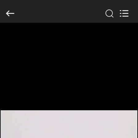
CHINA
MARK
FOODS
TRADING
CO.,LTD..
All
Rights
Reserved.
ΑΡΧΙΚΉ
ΣΕΛΊΔΑ
ΠΡΟΪΌΝΤΑ
ΣΧΕΤΙΚΆ
ΜΕ
ΕΜΆΣ
ΕΠΙΣΚΈΨΕΙΣ
ΣΤΟ