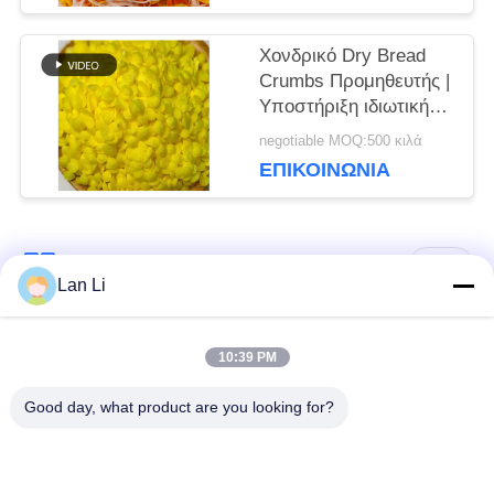
ΜΥΣΤΙΚΌΤΗΤΑΣ
Χονδρικό Dry Bread
Crumbs Προμηθευτής |
Υποστήριξη ιδιωτικής
ετικέτας και
negotiable MOQ:500 κιλά
προσαρμοσμένων
ΕΠΙΚΟΙΝΩΝΊΑ
μεγεθών
Λαϊκή κατηγορία
Όλα
Lan Li
Ξηρά Crumbs
ιαπωνικά crumbs
10:39 PM
ψωμιού
ψωμιού
Good day, what product are you looking for?
Ολόκληρα Crumbs
Ψημένο φύκι Nori
ψωμιού Panko σίτου