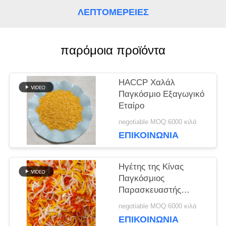
ΛΕΠΤΟΜΈΡΕΙΕΣ
ΥΠΟΘΈΣΕΙΣ
παρόμοια προϊόντα
ΖΗΤΉΣΤΕ
HACCP Χαλάλ
ΜΙΑ
Παγκόσμιο Εξαγωγικό
Εταίρο
ΠΡΟΣΦΟΡΆ
negotiable MOQ:6000 κιλά
ΕΠΙΚΟΙΝΩΝΊΑ
ΧΆΡΤΗΣ
Ηγέτης της Κίνας
ΙΣΤΌΤΟΠΟΥ
Παγκόσμιος
Παρασκευαστής
ψωμιού.
ΠΟΛΙΤΙΚΉ
negotiable MOQ:6000 κιλά
ΕΠΙΚΟΙΝΩΝΊΑ