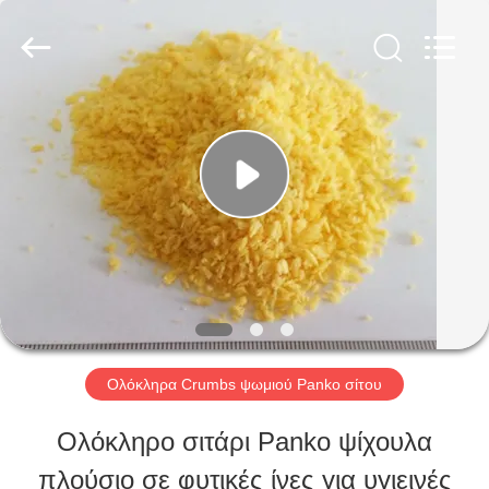
CHINA
MARK
FOODS
TRADING
CO.,LTD..
All
ΑΡΧΙΚΉ
Rights
Reserved.
ΣΕΛΊΔΑ
ΠΡΟΪΌΝΤΑ
ΣΧΕΤΙΚΆ
ΜΕ
Ολόκληρα Crumbs ψωμιού Panko σίτου
ΕΜΆΣ
Ολόκληρο σιτάρι Panko ψίχουλα
πλούσιο σε φυτικές ίνες για υγιεινές