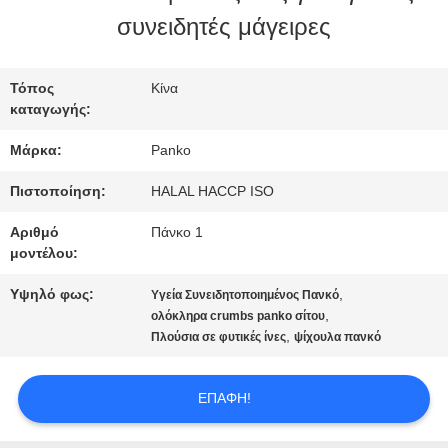
ΕΠΙΣΚΈΨΕΙΣ
συνειδητές μάγειρες
ΣΤΟ
ΕΡΓΟΣΤΆΣΙΟ
Τόπος
Κίνα
καταγωγής:
Μάρκα:
Panko
ΈΛΕΓΧΟΣ
Πιστοποίηση:
HALAL HACCP ISO
ΠΟΙΌΤΗΤΑΣ
Αριθμό
Πάνκο 1
μοντέλου:
ΕΠΙΚΟΙΝΩΝΉΣΤΕ
Υψηλό φως:
,
Υγεία Συνειδητοποιημένος Πανκό
,
ολόκληρα crumbs panko σίτου
ΜΑΖΊ
,
Πλούσια σε φυτικές ίνες
ψίχουλα πανκό
ΜΑΣ
ΕΠΑΦΉ!
ΕΙΔΉΣΕΙΣ