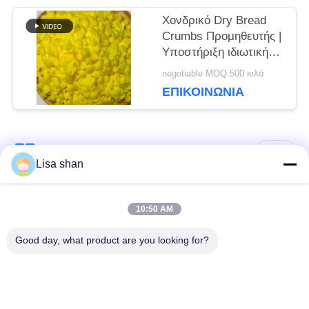
ΜΥΣΤΙΚΌΤΗΤΑΣ
Χονδρικό Dry Bread
Crumbs Προμηθευτής |
Υποστήριξη ιδιωτικής
ετικέτας και
negotiable MOQ:500 κιλά
προσαρμοσμένων
ΕΠΙΚΟΙΝΩΝΊΑ
μεγεθών
Λαϊκή κατηγορία
Όλα
Lisa shan
Ξηρά Crumbs
ιαπωνικά crumbs
10:50 AM
ψωμιού
ψωμιού
Good day, what product are you looking for?
Ολόκληρα Crumbs
Ψημένο φύκι Nori
ψωμιού Panko σίτου