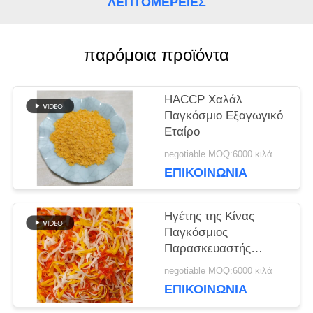
ΛΕΠΤΟΜΈΡΕΙΕΣ
ΥΠΟΘΈΣΕΙΣ
παρόμοια προϊόντα
ΖΗΤΉΣΤΕ
HACCP Χαλάλ
Παγκόσμιο Εξαγωγικό
ΜΙΑ
Εταίρο
ΠΡΟΣΦΟΡΆ
negotiable MOQ:6000 κιλά
ΕΠΙΚΟΙΝΩΝΊΑ
ΧΆΡΤΗΣ
Ηγέτης της Κίνας
Παγκόσμιος
ΙΣΤΌΤΟΠΟΥ
Παρασκευαστής
ψωμιού.
negotiable MOQ:6000 κιλά
ΠΟΛΙΤΙΚΉ
ΕΠΙΚΟΙΝΩΝΊΑ