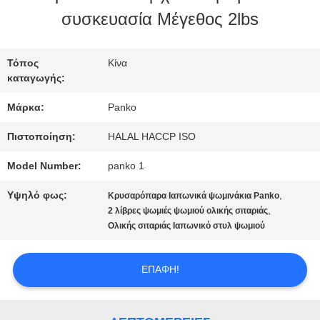
ΕΠΙΣΚΈΨΕΙΣ
συσκευασία Μέγεθος 2lbs
ΣΤΟ
ΕΡΓΟΣΤΆΣΙΟ
Τόπος
Κίνα
καταγωγής:
Μάρκα:
Panko
ΈΛΕΓΧΟΣ
Πιστοποίηση:
HALAL HACCP ISO
ΠΟΙΌΤΗΤΑΣ
Model Number:
panko 1
Υψηλό φως:
,
Κρυσαρόπαρα Ιαπωνικά ψωμινάκια Panko
ΕΠΙΚΟΙΝΩΝΉΣΤΕ
,
2 λίβρες ψωμιές ψωμιού ολικής σιταριάς
Ολικής σιταριάς Ιαπωνικό στυλ ψωμιού
ΜΑΖΊ
ΜΑΣ
ΕΠΑΦΉ!
ΕΙΔΉΣΕΙΣ