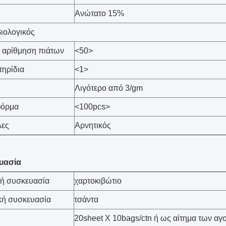
Ανώτατο 15%
βιολογικός
 αρίθμηση πιάτων
<50>
ηρίδια
<1>
Λιγότερο από 3/gm
φόρμα
<100pcs>
λες
Αρνητικός
υασία
κή συσκευασία
χαρτοκιβώτιο
κή συσκευασία
τσάντα
20sheet Χ 10bags/ctn ή ως αίτημα των α