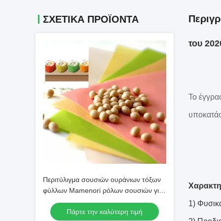
Περιγ
ΣΧΕΤΙΚΆ ΠΡΟΪΌΝΤΑ
του 20
Το έγγρ
υποκατάσ
Περιτύλιγμα σουσιών ουράνιων τόξων
Χαρακτη
φύλλων Mamenori ρόλων σουσιών για
Reastaurant
1) Φυσικ
Πάρτε την καλύτερη τιμή