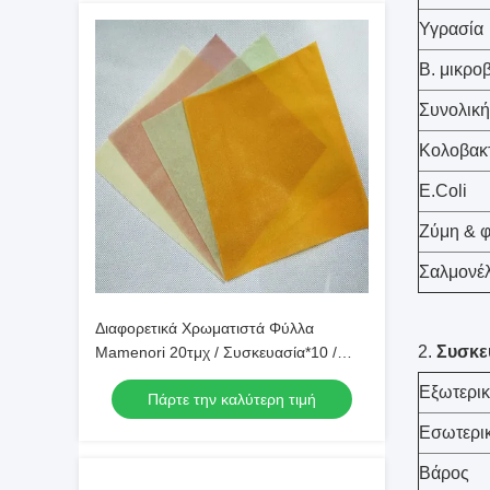
Υγρασία
Β. μικρο
Συνολική
Κολοβακτ
E.Coli
Ζύμη & 
Σαλμονέ
Διαφορετικά Χρωματιστά Φύλλα
2.
Συσκε
Mamenori 20τμχ / Συσκευασία*10 /
Κιβώτιο Για την Παρασκευή
Εξωτερι
Πάρτε την καλύτερη τιμή
Πολύχρωμων Ρολλών Σούσι
Εσωτερι
Βάρος