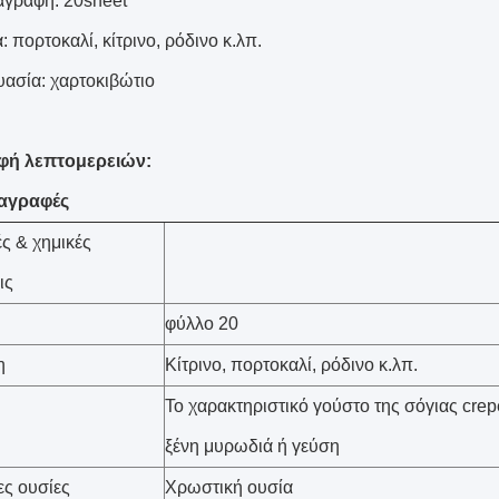
αγραφή: 20sheet
 πορτοκαλί, κίτρινο, ρόδινο κ.λπ.
υασία: χαρτοκιβώτιο
φή λεπτομερειών:
αγραφές
ές & χημικές
ις
φύλλο 20
η
Κίτρινο, πορτοκαλί, ρόδινο κ.λπ.
Το χαρακτηριστικό γούστο της σόγιας crep
ξένη μυρωδιά ή γεύση
ς ουσίες
Χρωστική ουσία