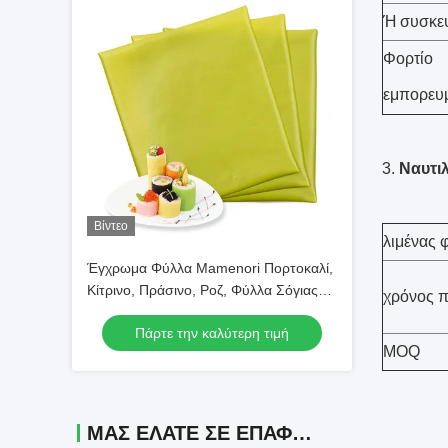
Ή συσκευ
Φορτίο
εμπορευ
3.
Ναυτιλ
Βίντεο
λιμένας
Έγχρωμα Φύλλα Mamenori Πορτοκαλί,
Κίτρινο, Πράσινο, Ροζ, Φύλλα Σόγιας
χρόνος 
Crep Για Τύλιγμα Σούσι
Πάρτε την καλύτερη τιμή
MOQ
ΜΑΣ ΕΛΆΤΕ ΣΕ ΕΠΑΦΉ ΜΕ