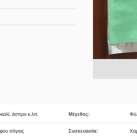
οκαλί, άσπρο κ.λπ.
Μέγεθος:
Φύ
φου σόγιας
Συσκευασία:
Χα