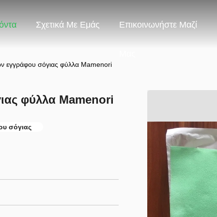
όντα
Σχετικά Με Εμάς
Επικοινωνήστε Μαζί
Μας
ν εγγράφου σόγιας φύλλα Mamenori
ιας φύλλα Mamenori
ου σόγιας