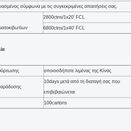
ασμένος σύμφωνα με τις συγκεκριμένες απαιτήσεις σας.
2800ctns/1x20' FCL
ματοκιβωτίων
6800ctns/1x40' FCL
ία
 φόρτωσης
οποιοσδήποτε λιμένας της Κίνας
10days μετά από τη διαταγή σας που
παράδοσης
επιβεβαιώνεται
100cartons