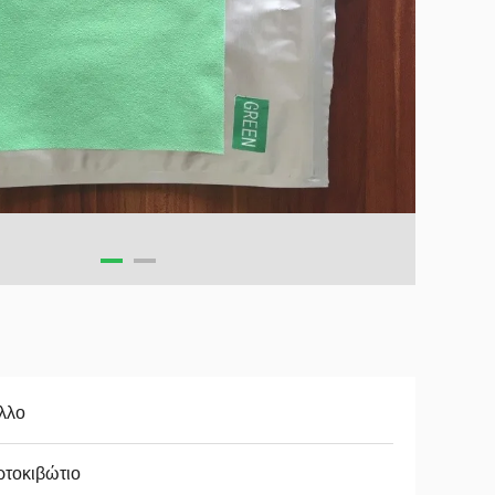
λλο
ρτοκιβώτιο