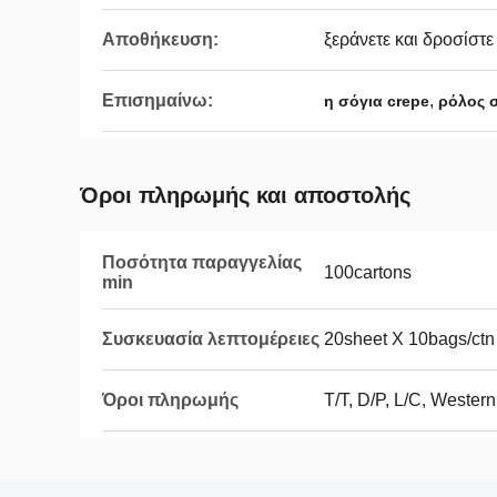
Αποθήκευση:
ξεράνετε και δροσίστε
Επισημαίνω:
,
η σόγια crepe
ρόλος 
Όροι πληρωμής και αποστολής
Ποσότητα παραγγελίας
100cartons
min
Συσκευασία λεπτομέρειες
20sheet Χ 10bags/ctn
Όροι πληρωμής
T/T, D/P, L/C, Wester