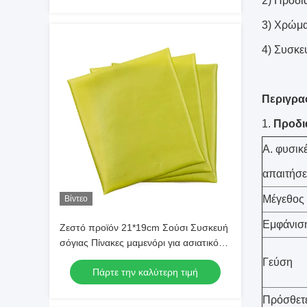
2) Προδι
3) Χρώμα:
4) Συσκε
Περιγρα
1.
Προδι
Α. φυσικ
απαιτήσε
Μέγεθος
Βίντεο
Εμφάνισ
Ζεστό προϊόν 21*19cm Σούσι Συσκευή
σόγιας Πίνακες μαμενόρι για ασιατικό
εστιατόριο
Γεύση
Πάρτε την καλύτερη τιμή
Πρόσθετε