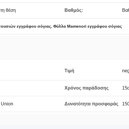
 τη θέση
Βαθμός:
Βα
,
σουσιών εγγράφου σόγιας
Φύλλα Mamenori εγγράφου σόγιας
Τιμή
neg
Χρόνος παράδοσης
15
n Union
Δυνατότητα προσφοράς
15