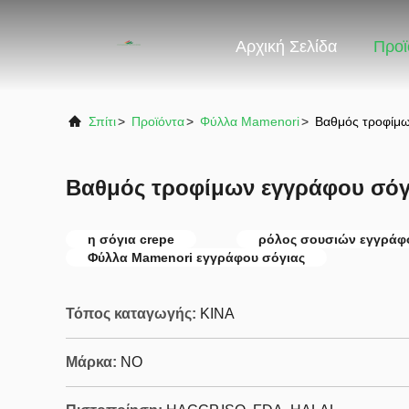
Αρχική Σελίδα
Προϊ
Σπίτι
>
Προϊόντα
>
Φύλλα Mamenori
>
Βαθμός τροφίμω
Βαθμός τροφίμων εγγράφου σόγ
η σόγια crepe
ρόλος σουσιών εγγράφ
Φύλλα Mamenori εγγράφου σόγιας
Τόπος καταγωγής:
ΚΙΝΑ
Μάρκα:
NO