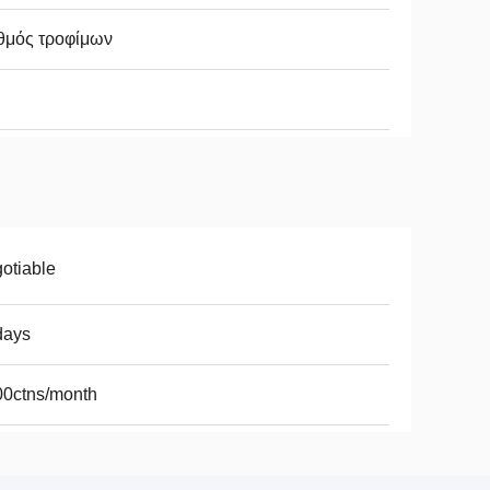
θμός τροφίμων
otiable
days
00ctns/month