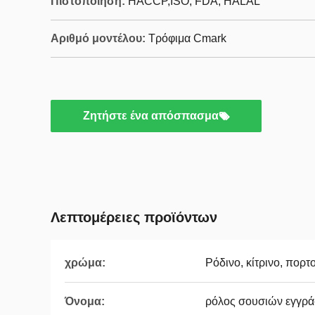
Πιστοποίηση:
HACCP,ISO, FDA, HALAL
Αριθμό μοντέλου:
Τρόφιμα Cmark
Ζητήστε ένα απόσπασμα
Λεπτομέρειες προϊόντων
χρώμα:
Ρόδινο, κίτρινο, πορτ
Όνομα:
ρόλος σουσιών εγγρά