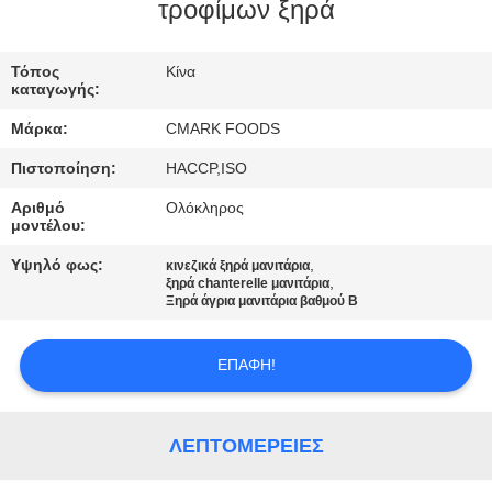
ΕΡΓΟΣΤΆΣΙΟ
τροφίμων ξηρά
Τόπος
Κίνα
ΈΛΕΓΧΟΣ
καταγωγής:
ΠΟΙΌΤΗΤΑΣ
Μάρκα:
CMARK FOODS
Πιστοποίηση:
HACCP,ISO
ΕΠΙΚΟΙΝΩΝΉΣΤΕ
Αριθμό
Ολόκληρος
ΜΑΖΊ
μοντέλου:
ΜΑΣ
Υψηλό φως:
,
κινεζικά ξηρά μανιτάρια
,
ξηρά chanterelle μανιτάρια
Ξηρά άγρια μανιτάρια βαθμού Β
ΕΙΔΉΣΕΙΣ
ΕΠΑΦΉ!
ΥΠΟΘΈΣΕΙΣ
ΛΕΠΤΟΜΈΡΕΙΕΣ
ΖΗΤΉΣΤΕ