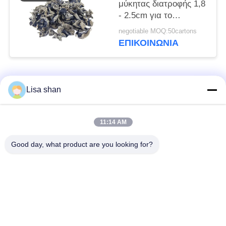
μύκητας διατροφής 1,8
- 2.5cm για το
μαγείρεμα
negotiable MOQ:50cartons
ΕΠΙΚΟΙΝΩΝΊΑ
Λαϊκή κατηγορία
Όλα
Lisa shan
Ξηρά Crumbs
ιαπωνικά crumbs
11:14 AM
ψωμιού
ψωμιού
Good day, what product are you looking for?
Ολόκληρα Crumbs
Ψημένο φύκι Nori
ψωμιού Panko σίτου
Καθαρή σκόνη
Ξηρά τσιπ καρότων
Wasabi