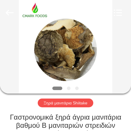
CHINA
MARK
FOODS
TRADING
CO.,LTD..
All
Rights
Reserved.
ΑΡΧΙΚΉ
ΣΕΛΊΔΑ
ΠΡΟΪΌΝΤΑ
ΣΧΕΤΙΚΆ
ΜΕ
ΕΜΆΣ
Ξηρά μανιτάρια Shiitake
ΕΠΙΣΚΈΨΕΙΣ
Γαστρονομικά ξηρά άγρια μανιτάρια
ΣΤΟ
βαθμού Β μανιταριών στρειδιών