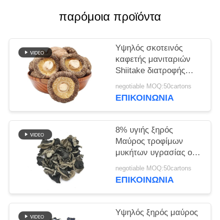
ΜΙΑ
παρόμοια προϊόντα
ΠΡΟΣΦΟΡΆ
Υψηλός σκοτεινός
ΧΆΡΤΗΣ
καφετής μανιταριών
ΙΣΤΌΤΟΠΟΥ
Shiitake διατροφής
ξηρός για το
negotiable MOQ:50cartons
μαγείρεμα
ΠΟΛΙΤΙΚΉ
ΕΠΙΚΟΙΝΩΝΊΑ
ΜΥΣΤΙΚΌΤΗΤΑΣ
8% υγιής ξηρός
Μαύρος τροφίμων
μυκήτων υγρασίας ο
κινεζικός ξύλινος
negotiable MOQ:50cartons
ΕΠΙΚΟΙΝΩΝΊΑ
Υψηλός ξηρός μαύρος