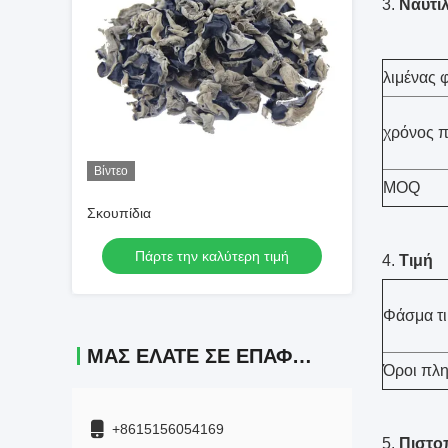
3.
Ναυτιλ
λιμένας
χρόνος 
Βίντεο
MOQ
Σκουπίδια
Πάρτε την καλύτερη τιμή
4.
Τιμή
Φάσμα τ
ΜΑΣ ΕΛΆΤΕ ΣΕ ΕΠΑΦΉ ΜΕ
Όροι πλ
+8615156054169
5.
Πιστο