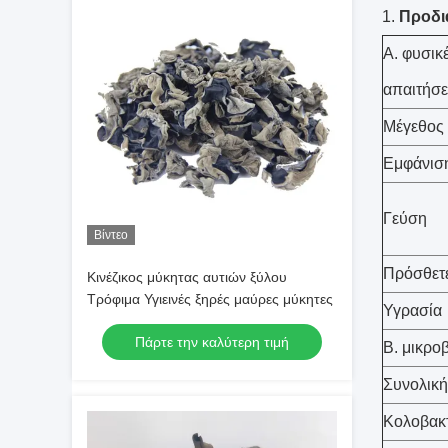
1.
Προδι
Α. φυσικ
απαιτήσε
Μέγεθος
Εμφάνισ
Γεύση
Βίντεο
Πρόσθετε
Κινέζικος μύκητας αυτιών ξύλου
Τρόφιμα Υγιεινές ξηρές μαύρες μύκητες
Υγρασία
Πάρτε την καλύτερη τιμή
Β. μικρο
Συνολική
Κολοβακτ