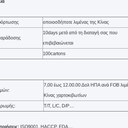
ία
 φόρτωσης
οποιοσδήποτε λιμένας της Κίνας
10days μετά από τη διαταγή σας που
παράδοσης
επιβεβαιώνεται
100cartons
7,00 έως 12.00.00 Δολ ΗΠΑ ανά FOB λιμέ
ιμών:
Κίνας χαρτοκιβωτίων
ηρωμής:
T/T, L/C, D/P…
ποιήσεις:
ISO9001, HACCP, FDA…