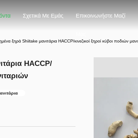
όντα
Σχετικά Με Εμάς
Επικοινωνήστε Μαζί
Μας
μένα ξηρά Shiitake μανιτάρια HACCP/κινεζικοί ξηροί κύβοι ποδιών μαν
νιτάρια HACCP/
νιταριών
ανιτάρια