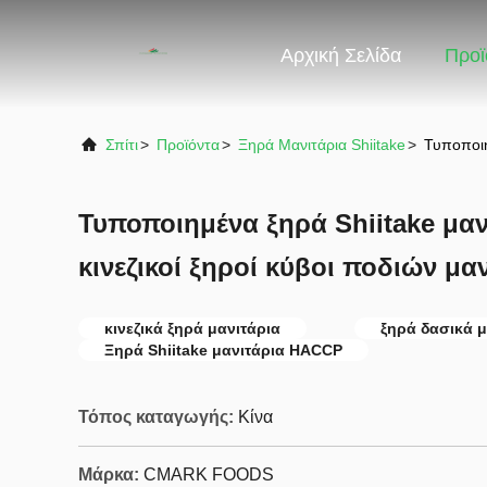
Αρχική Σελίδα
Προϊ
Σπίτι
>
Προϊόντα
>
Ξηρά Μανιτάρια Shiitake
>
Τυποποιη
Τυποποιημένα ξηρά Shiitake μα
κινεζικοί ξηροί κύβοι ποδιών μα
κινεζικά ξηρά μανιτάρια
ξηρά δασικά μ
Ξηρά Shiitake μανιτάρια HACCP
Τόπος καταγωγής:
Κίνα
Μάρκα:
CMARK FOODS