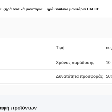
,
,
α
ξηρά δασικά μανιτάρια
Ξηρά Shiitake μανιτάρια HACCP
Τιμή
neg
Χρόνος παράδοσης
10 
Δυνατότητα προσφοράς
50t
ραφή προϊόντων