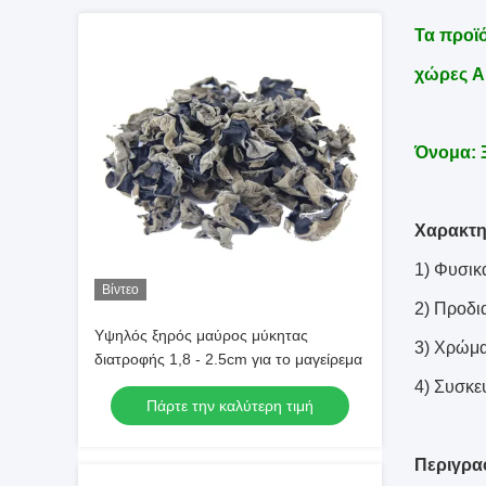
Τα προϊό
χώρες A
Όνομα: 
Χαρακτη
1) Φυσικ
Βίντεο
2) Προδι
Υψηλός ξηρός μαύρος μύκητας
3) Χρώμα
διατροφής 1,8 - 2.5cm για το μαγείρεμα
4) Συσκε
Πάρτε την καλύτερη τιμή
Περιγρα