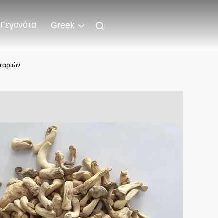
Γεγονότα
Greek
ιταριών