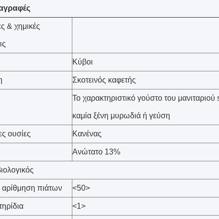
αγραφές
ές & χημικές
ις
Κύβοι
η
Σκοτεινός καφετής
Το χαρακτηριστικό γούστο του μανιταριού s
καμία ξένη μυρωδιά ή γεύση
ς ουσίες
Κανένας
Ανώτατο 13%
βιολογικός
 αρίθμηση πιάτων
<50>
ηρίδια
<1>