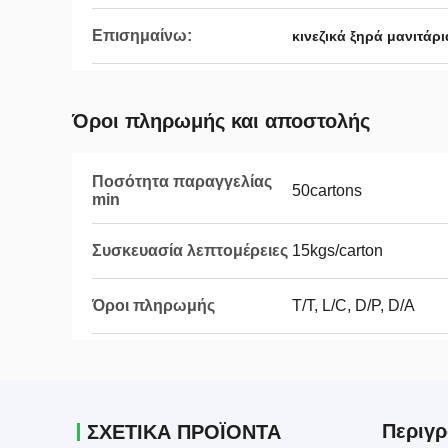
Επισημαίνω:
κινεζικά ξηρά μανιτάρι
Όροι πληρωμής και αποστολής
Ποσότητα παραγγελίας
50cartons
min
Συσκευασία λεπτομέρειες
15kgs/carton
Όροι πληρωμής
T/T, L/C, D/P, D/A
Περιγ
ΣΧΕΤΙΚΆ ΠΡΟΪΌΝΤΑ