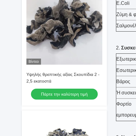
E.Coli
Ζύμη & 
Σαλμονέ
2.
Συσκε
Εξωτερι
Βίντεο
Εσωτερι
Υψηλής θρεπτικής αξίας Σκουπίδια 2 -
2,5 εκατοστά
Βάρος
Ή συσκευ
Πάρτε την καλύτερη τιμή
Φορτίο
εμπορευ