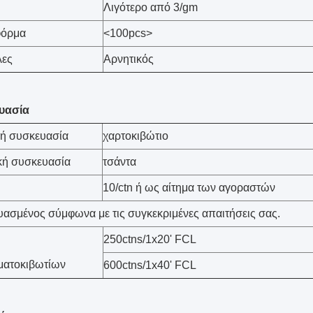
Λιγότερο από 3/gm
φόρμα
<100pcs>
λες
Αρνητικός
υασία
κή συσκευασία
χαρτοκιβώτιο
κή συσκευασία
τσάντα
10/ctn ή ως αίτημα των αγοραστών
ασμένος σύμφωνα με τις συγκεκριμένες απαιτήσεις σας.
250ctns/1x20' FCL
ματοκιβωτίων
600ctns/1x40' FCL