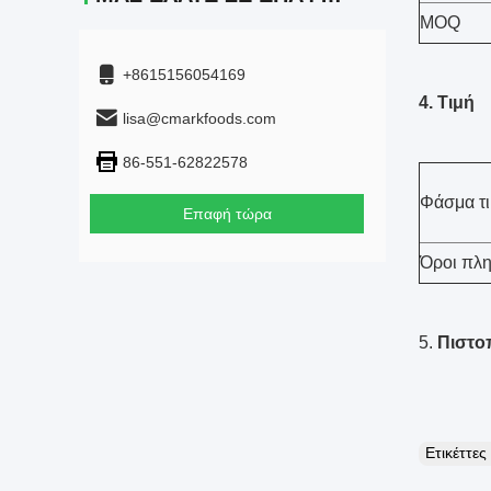
MOQ
+8615156054169
4. Τιμή
lisa@cmarkfoods.com
86-551-62822578
Φάσμα τ
Επαφή τώρα
Όροι πλ
5.
Πιστο
Ετικέττε