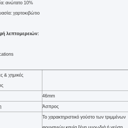
ία: ανώτατο 10%
υασία: χαρτοκιβώτιο
φή λεπτομερειών:
cations
ές & χημικές
ις
46mm
η
Άσπρος
Το χαρακτηριστικό γούστο των τριμμένων
φρυγανιών καμία ξένη μυρωδιά ή γεύση