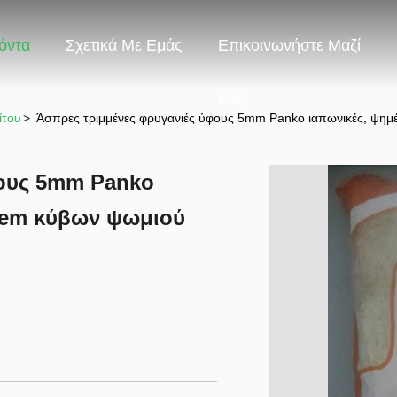
όντα
Σχετικά Με Εμάς
Επικοινωνήστε Μαζί
Μας
ίτου
>
Άσπρες τριμμένες φρυγανιές ύφους 5mm Panko ιαπωνικές, ψη
φους 5mm Panko
Oem κύβων ψωμιού