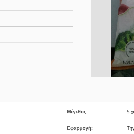
Μέγεθος:
5 χ
Εφαρμογή:
Τηγ