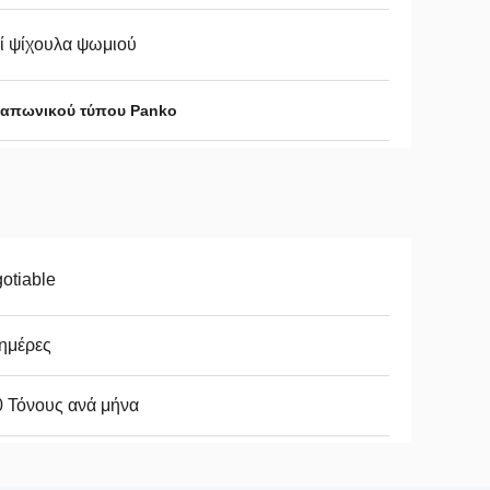
ί ψίχουλα ψωμιού
 ιαπωνικού τύπου Panko
otiable
ημέρες
 Τόνους ανά μήνα