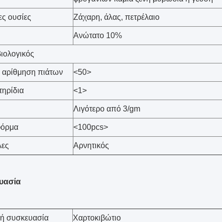
ς ουσίες
Ζάχαρη, άλας, πετρέλαιο
Ανώτατο 10%
βιολογικός
 αρίθμηση πιάτων
<50>
ηρίδια
<1>
Λιγότερο από 3/gm
φόρμα
<100pcs>
λες
Αρνητικός
υασία
κή συσκευασία
Χαρτοκιβώτιο