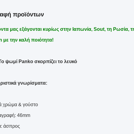
ραφή προϊόντων
ντα μας εξάγονται κυρίως στην Ιαπωνία, Sout, τη Ρωσία, τη
 με την καλή ποιότητα!
Το ψωμί Panko σκορπίζει το λευκό
ριστικά γνωρίσματα:
ά χρώμα & γούστο
ιαγραφή: 46mm
α: άσπρος