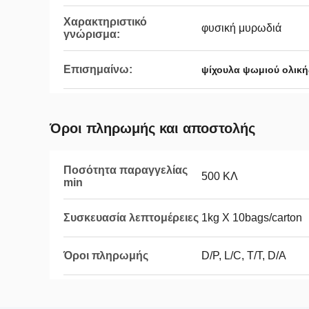
Χαρακτηριστικό
φυσική μυρωδιά
γνώρισμα:
Επισημαίνω:
ψίχουλα ψωμιού ολική
Όροι πληρωμής και αποστολής
Ποσότητα παραγγελίας
500 ΚΛ
min
Συσκευασία λεπτομέρειες
1kg Χ 10bags/carton
Όροι πληρωμής
D/P, L/C, T/T, D/A