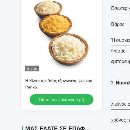
Εσωτερι
Βάρος
Ή συσκευ
Φορτίο
εμπορευ
Βίντεο
Η Κίνα απευθείας εξαγωγέας ψωμιού
3.
Ναυτιλ
Panko.
Πάρτε την καλύτερη τιμή
λιμένας
χρόνος 
ΜΑΣ ΕΛΆΤΕ ΣΕ ΕΠΑΦΉ ΜΕ