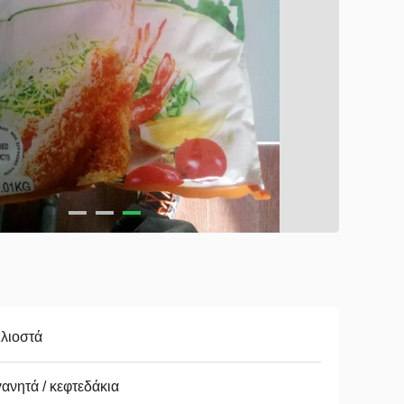
ιλιοστά
ανητά / κεφτεδάκια