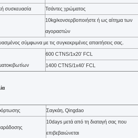
κή συσκευασία
Τσάντες χρώματος
10kg/κονσερβοποιήστε ή ως αίτημα των
αγοραστών
ασμένος σύμφωνα με τις συγκεκριμένες απαιτήσεις σας.
600 CTNS/1x20' FCL
ματοκιβωτίων
1400 CTNS/1x40' FCL
ία
 φόρτωσης
Σαγκάη, Qingdao
10days μετά από τη διαταγή σας που
παράδοσης
επιβεβαιώνεται