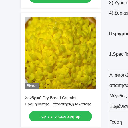
3) Υγρασ
4) Συσκε
Περιγρα
1.Specifi
Α. φυσικ
απαιτήσε
Βίντεο
Μέγεθος
Χονδρικό Dry Bread Crumbs
Προμηθευτής | Υποστήριξη ιδιωτικής
Εμφάνισ
ετικέτας και προσαρμοσμένων μεγεθών
Πάρτε την καλύτερη τιμή
Γεύση