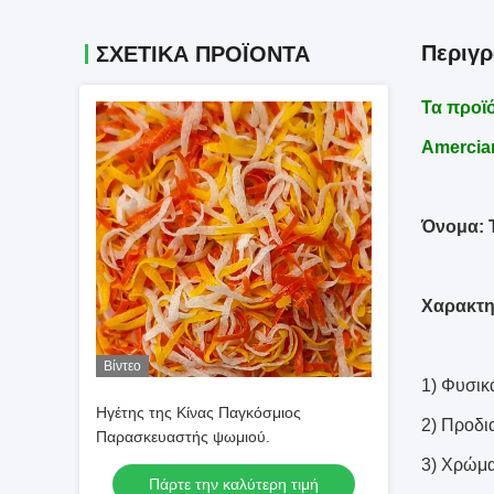
Περιγ
ΣΧΕΤΙΚΆ ΠΡΟΪΌΝΤΑ
Τα προϊό
Amercian
Όνομα: 
Χαρακτη
Βίντεο
1) Φυσικ
Ηγέτης της Κίνας Παγκόσμιος
2) Προδ
Παρασκευαστής ψωμιού.
3) Χρώμ
Πάρτε την καλύτερη τιμή