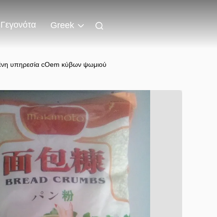
Γεγονότα
Greek
μένη υπηρεσία cOem κύβων ψωμιού