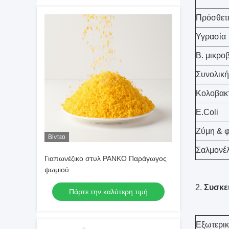
Πρόσθετε
Υγρασία
Β. μικρο
Συνολική
Κολοβακτ
E.Coli
Ζύμη & 
Βίντεο
Σαλμονέ
Γιαπωνέζικο στυλ PANKO Παράγωγος
ψωμιού.
2.
Συσκε
Πάρτε την καλύτερη τιμή
Εξωτερι