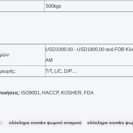
500kgs
USD1000.00 - USD1800.00 ανά FOB Κίνα
ιμών:
ΑΜ
ηρωμής:
T/T, L/C, D/P…
ποιήσεις:
ISO9001, HACCP, KOSHER, FDA
ς：
ολόκληρα crumbs ψωμιού σιταριού
ολόκληρα crumbs ψωμ