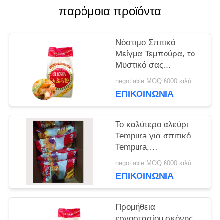
παρόμοια προϊόντα
ΥΠΟΘΈΣΕΙΣ
​Νόστιμο Σπιτικό
Μείγμα Τεμπούρα, το
Μυστικό σας
ΖΗΤΉΣΤΕ
Συστατικό για τη
negotiable MOQ:6000 κιλά
ΜΙΑ
Δημιουργία
ΕΠΙΚΟΙΝΩΝΊΑ
Κριτσαρών,
ΠΡΟΣΦΟΡΆ
Χρυσαφένιων και
Ακαταμάχητων
Το καλύτερο αλεύρι
Γευμάτων​
Tempura για σπιτικό
ΧΆΡΤΗΣ
Tempura,
εξασφαλίζοντας
negotiable MOQ:6000 κιλά
ΙΣΤΌΤΟΠΟΥ
τραγανό εξωτερικό και
ΕΠΙΚΟΙΝΩΝΊΑ
τρυφερό, τέλεια
μαγειρεμένο
ΠΟΛΙΤΙΚΉ
εσωτερικό​
Προμήθεια
εργοστασίου σκόνης