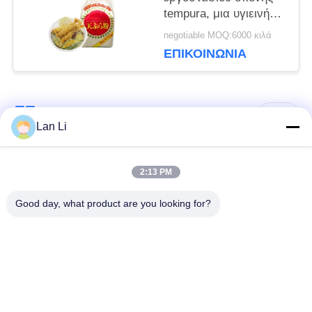
ΜΥΣΤΙΚΌΤΗΤΑΣ
tempura, μια υγιεινή
επιλογή για τη
negotiable MOQ:6000 κιλά
δημιουργία ελαφρών,
ΕΠΙΚΟΙΝΩΝΊΑ
τραγανών και
νόστιμων τηγανητών
φαγητών​
Λαϊκή κατηγορία
Όλα
Lan Li
Ξηρά Crumbs
ιαπωνικά crumbs
2:13 PM
ψωμιού
ψωμιού
Good day, what product are you looking for?
Ολόκληρα Crumbs
Ψημένο φύκι Nori
ψωμιού Panko σίτου
Καθαρή σκόνη
Ξηρά τσιπ καρότων
Wasabi