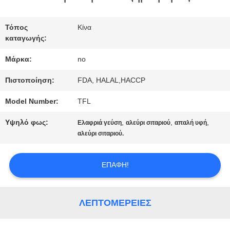
ΕΠΙΣΚΈΨΕΙΣ
ΣΤΟ
Τόπος
Κίνα
καταγωγής:
ΕΡΓΟΣΤΆΣΙΟ
Μάρκα:
no
Πιστοποίηση:
FDA, HALAL,HACCP
ΈΛΕΓΧΟΣ
Model Number:
TFL
ΠΟΙΌΤΗΤΑΣ
Υψηλό φως:
,
,
,
Ελαφριά γεύση
αλεύρι σιταριού
απαλή υφή
αλεύρι σιταριού.
ΕΠΙΚΟΙΝΩΝΉΣΤΕ
ΜΑΖΊ
ΕΠΑΦΉ!
ΜΑΣ
ΛΕΠΤΟΜΈΡΕΙΕΣ
ΕΙΔΉΣΕΙΣ