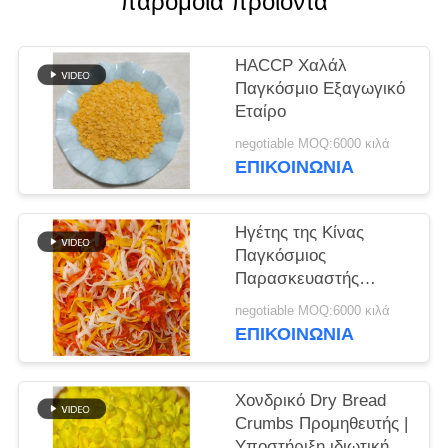
παρόμοια προϊόντα
ΜΙΑ
ΠΡΟΣΦΟΡΆ
HACCP Χαλάλ
Παγκόσμιο Εξαγωγικό
ΧΆΡΤΗΣ
Εταίρο
ΙΣΤΌΤΟΠΟΥ
negotiable MOQ:6000 κιλά
ΕΠΙΚΟΙΝΩΝΊΑ
ΠΟΛΙΤΙΚΉ
ΜΥΣΤΙΚΌΤΗΤΑΣ
Ηγέτης της Κίνας
Παγκόσμιος
Παρασκευαστής
ψωμιού.
negotiable MOQ:6000 κιλά
ΕΠΙΚΟΙΝΩΝΊΑ
Χονδρικό Dry Bread
Crumbs Προμηθευτής |
Υποστήριξη ιδιωτικής