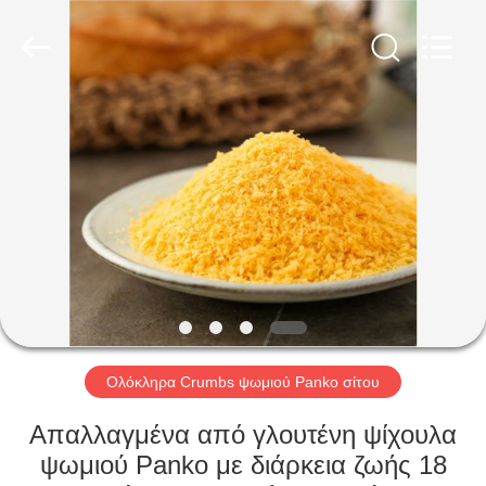
CHINA
MARK
FOODS
TRADING
CO.,LTD..
All
Rights
Reserved.
ΑΡΧΙΚΉ
ΣΕΛΊΔΑ
ΠΡΟΪΌΝΤΑ
ΣΧΕΤΙΚΆ
ΜΕ
ΕΜΆΣ
Ολόκληρα Crumbs ψωμιού Panko σίτου
ΕΠΙΣΚΈΨΕΙΣ
Απαλλαγμένα από γλουτένη ψίχουλα
ΣΤΟ
ψωμιού Panko με διάρκεια ζωής 18