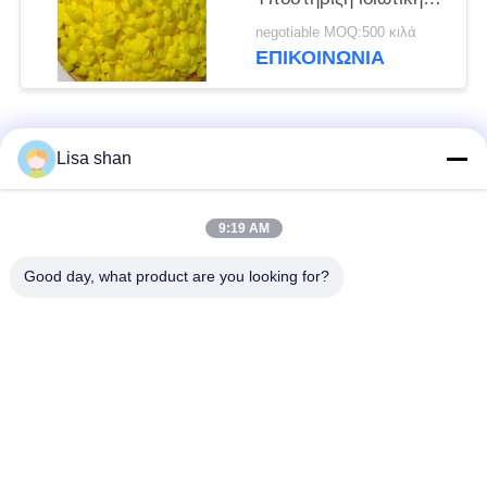
ετικέτας και
negotiable MOQ:500 κιλά
προσαρμοσμένων
ΕΠΙΚΟΙΝΩΝΊΑ
μεγεθών
Λαϊκή κατηγορία
Όλα
Lisa shan
Ξηρά Crumbs
ιαπωνικά crumbs
9:19 AM
ψωμιού
ψωμιού
Good day, what product are you looking for?
Ολόκληρα Crumbs
Ψημένο φύκι Nori
ψωμιού Panko σίτου
Καθαρή σκόνη
Ξηρά τσιπ καρότων
Wasabi