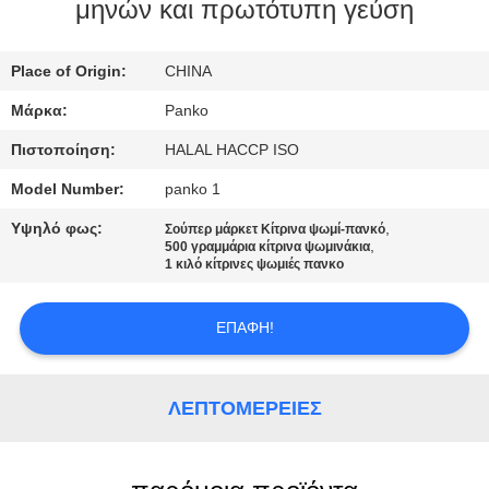
ΕΡΓΟΣΤΆΣΙΟ
μηνών και πρωτότυπη γεύση
Place of Origin:
CHINA
ΈΛΕΓΧΟΣ
ΠΟΙΌΤΗΤΑΣ
Μάρκα:
Panko
Πιστοποίηση:
HALAL HACCP ISO
ΕΠΙΚΟΙΝΩΝΉΣΤΕ
Model Number:
panko 1
ΜΑΖΊ
Υψηλό φως:
,
Σούπερ μάρκετ Κίτρινα ψωμί-πανκό
,
500 γραμμάρια κίτρινα ψωμινάκια
ΜΑΣ
1 κιλό κίτρινες ψωμιές πανκο
ΕΙΔΉΣΕΙΣ
ΕΠΑΦΉ!
ΥΠΟΘΈΣΕΙΣ
ΛΕΠΤΟΜΈΡΕΙΕΣ
ΖΗΤΉΣΤΕ