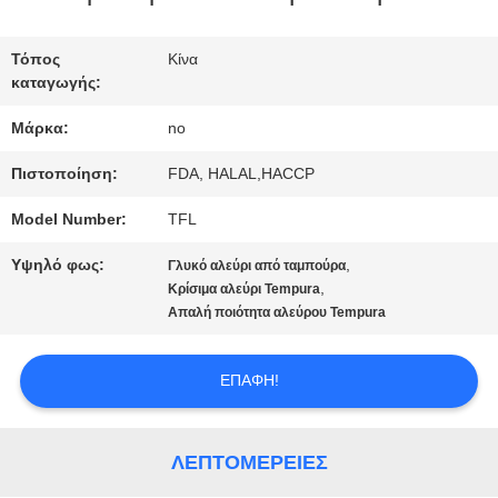
ΕΠΙΣΚΈΨΕΙΣ
ΣΤΟ
Τόπος
Κίνα
καταγωγής:
ΕΡΓΟΣΤΆΣΙΟ
Μάρκα:
no
Πιστοποίηση:
FDA, HALAL,HACCP
ΈΛΕΓΧΟΣ
Model Number:
TFL
ΠΟΙΌΤΗΤΑΣ
Υψηλό φως:
,
Γλυκό αλεύρι από ταμπούρα
,
Κρίσιμα αλεύρι Tempura
ΕΠΙΚΟΙΝΩΝΉΣΤΕ
Απαλή ποιότητα αλεύρου Tempura
ΜΑΖΊ
ΕΠΑΦΉ!
ΜΑΣ
ΛΕΠΤΟΜΈΡΕΙΕΣ
ΕΙΔΉΣΕΙΣ