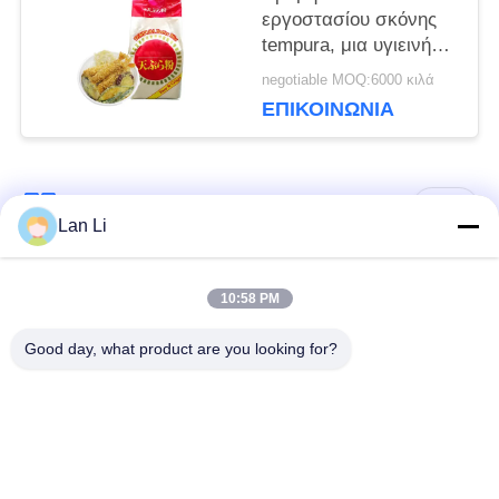
ΜΥΣΤΙΚΌΤΗΤΑΣ
εργοστασίου σκόνης
tempura, μια υγιεινή
επιλογή για τη
negotiable MOQ:6000 κιλά
δημιουργία ελαφρών,
ΕΠΙΚΟΙΝΩΝΊΑ
τραγανών και
νόστιμων τηγανητών
φαγητών​
Λαϊκή κατηγορία
Όλα
Lan Li
Ξηρά Crumbs
ιαπωνικά crumbs
10:58 PM
ψωμιού
ψωμιού
Good day, what product are you looking for?
Ολόκληρα Crumbs
Ψημένο φύκι Nori
ψωμιού Panko σίτου
Καθαρή σκόνη
Ξηρά τσιπ καρότων