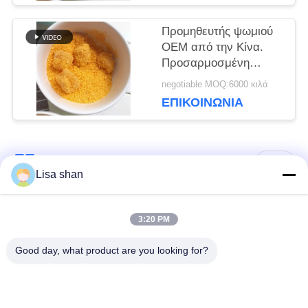
ΜΥΣΤΙΚΌΤΗΤΑΣ
Προμηθευτής ψωμιού
OEM από την Κίνα.
Προσαρμοσμένη
φόρμουλα και ιδιωτική
negotiable MOQ:6000 κιλά
ετικέτα.
ΕΠΙΚΟΙΝΩΝΊΑ
Λαϊκή κατηγορία
Όλα
Lisa shan
Ξηρά Crumbs
ιαπωνικά crumbs
3:20 PM
ψωμιού
ψωμιού
Good day, what product are you looking for?
Ολόκληρα Crumbs
Ψημένο φύκι Nori
ψωμιού Panko σίτου