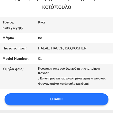
ΕΠΙΣΚΈΨΕΙΣ
κοτόπουλο
ΣΤΟ
ΕΡΓΟΣΤΆΣΙΟ
Τόπος
Κίνα
καταγωγής:
Μάρκα:
no
ΈΛΕΓΧΟΣ
Πιστοποίηση:
HALAL, HACCP, ISO,KOSHER
ΠΟΙΌΤΗΤΑΣ
Model Number:
01
Υψηλό φως:
Κουφάκια στεγνού ψωμιού με πιστοποίηση
ΕΠΙΚΟΙΝΩΝΉΣΤΕ
Kosher
,
,
Επιστημονικά πιστοποιημένα τεμάχια ψωμιού
ΜΑΖΊ
Φρυγανισμένο κοτόπουλο και ψωμί
ΜΑΣ
ΕΠΑΦΉ!
ΕΙΔΉΣΕΙΣ