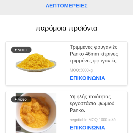
ΛΕΠΤΟΜΈΡΕΙΕΣ
ΥΠΟΘΈΣΕΙΣ
παρόμοια προϊόντα
ΖΗΤΉΣΤΕ
Τριμμένες φρυγανιές
ΜΙΑ
Panko 46mm κίτρινες
τριμμένες φρυγανιές
ΠΡΟΣΦΟΡΆ
Panko μορφής
MOQ:3000kg
βελόνων
ΕΠΙΚΟΙΝΩΝΊΑ
ΧΆΡΤΗΣ
Υψηλής ποιότητας
ΙΣΤΌΤΟΠΟΥ
εργοστάσιο ψωμιού
Panko.
negotiable MOQ:1000 κιλά
ΠΟΛΙΤΙΚΉ
ΕΠΙΚΟΙΝΩΝΊΑ