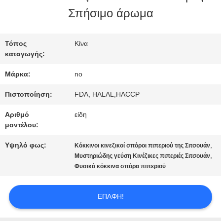
ΕΠΙΣΚΈΨΕΙΣ
Σπήσιμο άρωμα
ΣΤΟ
ΕΡΓΟΣΤΆΣΙΟ
Τόπος
Κίνα
καταγωγής:
Μάρκα:
no
ΈΛΕΓΧΟΣ
Πιστοποίηση:
FDA, HALAL,HACCP
ΠΟΙΌΤΗΤΑΣ
Αριθμό
είδη
μοντέλου:
ΕΠΙΚΟΙΝΩΝΉΣΤΕ
Υψηλό φως:
,
Κόκκινοι κινεζικοί σπόροι πιπεριού της Σιτσουάν
,
Μυστηριώδης γεύση Κινέζικες πιπεριές Σιτσουάν
ΜΑΖΊ
Φυσικά κόκκινα σπόρα πιπεριού
ΜΑΣ
ΕΠΑΦΉ!
ΕΙΔΉΣΕΙΣ