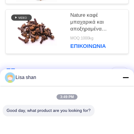
ΜΥΣΤΙΚΌΤΗΤΑΣ
Nature καφέ
μπαχαρικά και
αποξηραμένα
γαρίφαλα με βότανα
MOQ:1000kg
για μαγείρεμα
ΕΠΙΚΟΙΝΩΝΊΑ
Λαϊκή κατηγορία
Όλα
Lisa shan
Ξηρά Crumbs
ιαπωνικά crumbs
3:49 PM
ψωμιού
ψωμιού
Good day, what product are you looking for?
Ολόκληρα Crumbs
Ψημένο φύκι Nori
ψωμιού Panko σίτου