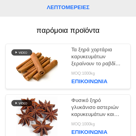
ΛΕΠΤΟΜΈΡΕΙΕΣ
ΥΠΟΘΈΣΕΙΣ
παρόμοια προϊόντα
ΖΗΤΉΣΤΕ
Τα ξηρά χορτάρια
ΜΙΑ
καρυκευμάτων
ξεραίνουν το ραβδί
ΠΡΟΣΦΟΡΆ
κανέλας για τα
MOQ:1000kg
καρυκεύματα 8cm
ΕΠΙΚΟΙΝΩΝΊΑ
τροφίμων Cassia
ΧΆΡΤΗΣ
Φυσικό ξηρό
ΙΣΤΌΤΟΠΟΥ
γλυκάνισο αστεριών
καρυκευμάτων και
χορταριών για το
ΠΟΛΙΤΙΚΉ
MOQ:1000kg
μαγείρεμα του κρέατος
ΕΠΙΚΟΙΝΩΝΊΑ