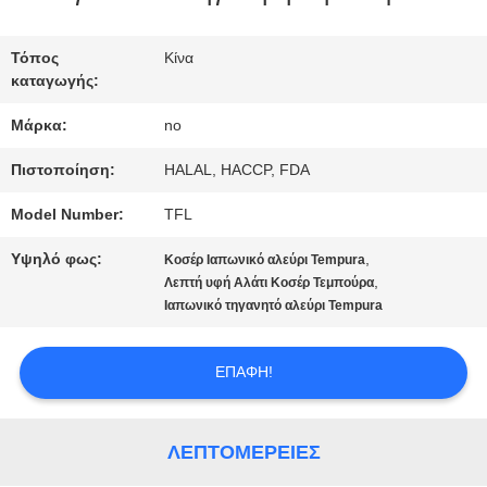
ΕΠΙΣΚΈΨΕΙΣ
ΣΤΟ
Τόπος
Κίνα
καταγωγής:
ΕΡΓΟΣΤΆΣΙΟ
Μάρκα:
no
Πιστοποίηση:
HALAL, HACCP, FDA
ΈΛΕΓΧΟΣ
Model Number:
TFL
ΠΟΙΌΤΗΤΑΣ
Υψηλό φως:
,
Κοσέρ Ιαπωνικό αλεύρι Tempura
,
Λεπτή υφή Αλάτι Κοσέρ Τεμπούρα
ΕΠΙΚΟΙΝΩΝΉΣΤΕ
Ιαπωνικό τηγανητό αλεύρι Tempura
ΜΑΖΊ
ΕΠΑΦΉ!
ΜΑΣ
ΛΕΠΤΟΜΈΡΕΙΕΣ
ΕΙΔΉΣΕΙΣ