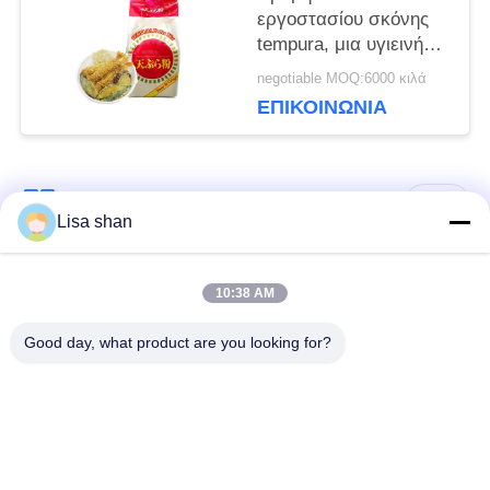
ΜΥΣΤΙΚΌΤΗΤΑΣ
εργοστασίου σκόνης
tempura, μια υγιεινή
επιλογή για τη
negotiable MOQ:6000 κιλά
δημιουργία ελαφρών,
ΕΠΙΚΟΙΝΩΝΊΑ
τραγανών και
νόστιμων τηγανητών
φαγητών​
Λαϊκή κατηγορία
Όλα
Lisa shan
Ξηρά Crumbs
ιαπωνικά crumbs
10:38 AM
ψωμιού
ψωμιού
Good day, what product are you looking for?
Ολόκληρα Crumbs
Ψημένο φύκι Nori
ψωμιού Panko σίτου
Καθαρή σκόνη
Ξηρά τσιπ καρότων