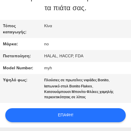
ΕΠΙΣΚΈΨΕΙΣ
τα πιάτα σας.
ΣΤΟ
ΕΡΓΟΣΤΆΣΙΟ
Τόπος
Κίνα
καταγωγής:
Μάρκα:
no
ΈΛΕΓΧΟΣ
Πιστοποίηση:
HALAL, HACCP, FDA
ΠΟΙΌΤΗΤΑΣ
Model Number:
myh
Υψηλό φως:
,
Πλούσιες σε πρωτεΐνες νιφάδες Bonito
ΕΠΙΚΟΙΝΩΝΉΣΤΕ
,
Ιαπωνικό στυλ Bonito Flakes
Κατσουόμπουσι Μπονίτο Φλέκες χαμηλής
ΜΑΖΊ
περιεκτικότητας σε λίπος
ΜΑΣ
ΕΠΑΦΉ!
ΕΙΔΉΣΕΙΣ