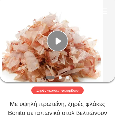
CHINA
MARK
FOODS
TRADING
CO.,LTD..
All
ΑΡΧΙΚΉ
Rights
Reserved.
ΣΕΛΊΔΑ
ΠΡΟΪΌΝΤΑ
ΣΧΕΤΙΚΆ
ΜΕ
Ξηρές νιφάδες παλαμίδων
ΕΜΆΣ
Με υψηλή πρωτεΐνη, ξηρές φλάκες
Bonito με ιαπωνικό στυλ βελτιώνουν