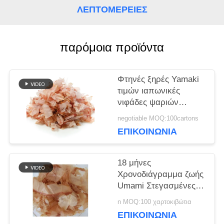
ΛΕΠΤΟΜΈΡΕΙΕΣ
ΥΠΟΘΈΣΕΙΣ
παρόμοια προϊόντα
ΖΗΤΉΣΤΕ
Φτηνές ξηρές Yamaki
ΜΙΑ
τιμών ιαπωνικές
νιφάδες ψαριών
ΠΡΟΣΦΟΡΆ
παλαμίδων ύφους
negotiable MOQ:100cartons
500g
ΕΠΙΚΟΙΝΩΝΊΑ
ΧΆΡΤΗΣ
18 μήνες
ΙΣΤΌΤΟΠΟΥ
Χρονοδιάγραμμα ζωής
Umami Στεγασμένες
φλούδες Bonito 500g
n MOQ:100 χαρτοκιβώτια
ΠΟΛΙΤΙΚΉ
Χώρα προέλευσης
ΕΠΙΚΟΙΝΩΝΊΑ