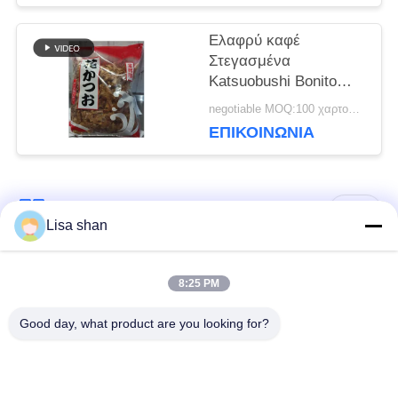
ΜΥΣΤΙΚΌΤΗΤΑΣ
Ελαφρύ καφέ
Στεγασμένα
Katsuobushi Bonito
Flakes Παραδοσιακή
negotiable MOQ:100 χαρτοκιβώτια
ιαπωνική λιχουδιά
ΕΠΙΚΟΙΝΩΝΊΑ
Λαϊκή κατηγορία
Όλα
Lisa shan
Ξηρά Crumbs
ιαπωνικά crumbs
8:25 PM
ψωμιού
ψωμιού
Good day, what product are you looking for?
Ολόκληρα Crumbs
Ψημένο φύκι Nori
ψωμιού Panko σίτου