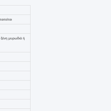
ιτείται
 ξένη μυρωδιά ή