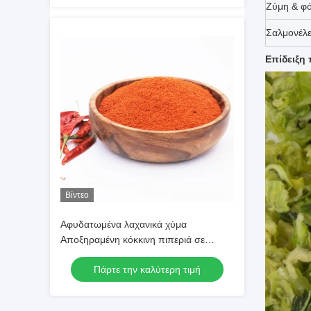
Ζύμη & φ
Σαλμονέλ
Επίδειξη
Βίντεο
Αφυδατωμένα λαχανικά χύμα
Αποξηραμένη κόκκινη πιπεριά σε
σκόνη SHU30000 Κόκκινη πιπεριά τσίλι
Πάρτε την καλύτερη τιμή
σε σκόνη