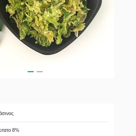
άσινος
ώτατο 8%