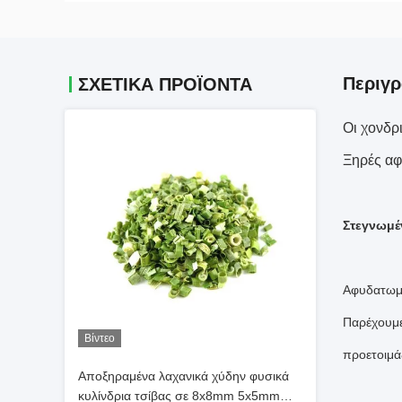
Περιγ
ΣΧΕΤΙΚΆ ΠΡΟΪΌΝΤΑ
Οι χονδρ
Ξηρές αφ
Στεγνωμέ
Αφυδατωμέ
Παρέχουμε
Βίντεο
προετοιμά
Αποξηραμένα λαχανικά χύδην φυσικά
κυλίνδρια τσίβας σε 8x8mm 5x5mm