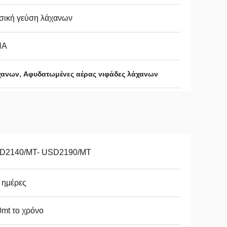
σική γεύση λάχανων
ΝΑ
,
άχανων
Αφυδατωμένες αέρας νιφάδες λάχανων
D2140/MT- USD2190/MT
 ημέρες
mt το χρόνο