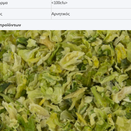
όρμα
<100cfu>
ες
Αρνητικός
 προϊόντων