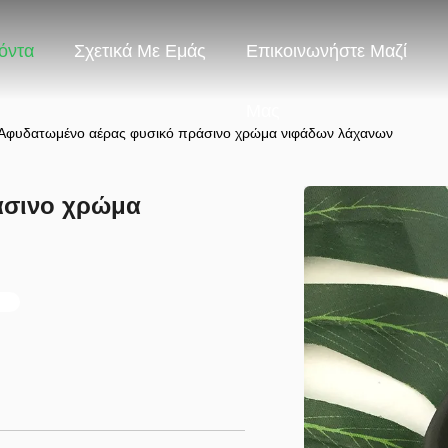
όντα
Σχετικά Με Εμάς
Επικοινωνήστε Μαζί
Μας
Αφυδατωμένο αέρας φυσικό πράσινο χρώμα νιφάδων λάχανων
άσινο χρώμα