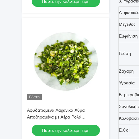
3. Υγρασία
Πάρτε την καλύτερη τιμή
Χρώμα Γεύση Χωρίς Πρόσθετα
Μέγιστη Υγρασία 7% Συσκευασία σε
Α. φυσικές
Χαρτοκιβώτιο Υψηλής Ποιότητας
Μέγεθος
Εμφάνιση
Γεύση
Ζάχαρη
Υγρασία
Β. μικροβι
Βίντεο
Συνολική 
Αφυδατωμένα Λαχανικά Χύμα
Αποξηραμένα με Αέρα Ρολά
Κολοβακτη
Σχοινόπρασου 3*3mm 5*5mm Με
E.Coli
Πάρτε την καλύτερη τιμή
Φυσικό Χρώμα Και Γεύση