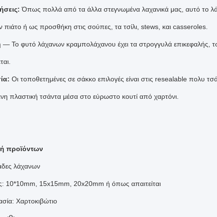
ήσεις:
Όπως πολλά από τα άλλα στεγνωμένα λαχανικά μας, αυτό το λ
 πιάτο ή ως προσθήκη στις σούπες, τα τσίλι, stews, και casseroles.
η
— Το φυτό λάχανων κραμπολάχανου έχει τα στρογγυλά επικεφαλής, τ
ται.
ία:
Οι τοποθετημένες σε σάκκο επιλογές είναι στις resealable πολυ τσά
νη πλαστική τσάντα μέσα στο εύρωστο κουτί από χαρτόνι.
ή προϊόντων
άδες λάχανων
ς: 10*10mm, 15x15mm, 20x20mm ή όπως απαιτείται
ασία: Χαρτοκιβώτιο