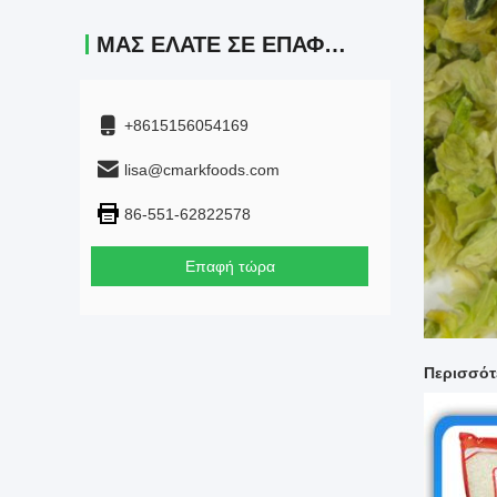
ΜΑΣ ΕΛΆΤΕ ΣΕ ΕΠΑΦΉ ΜΕ
+8615156054169
lisa@cmarkfoods.com
86-551-62822578
Επαφή τώρα
Περισσότ