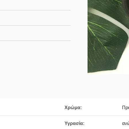
Χρώμα:
Πρ
Υγρασία:
αν