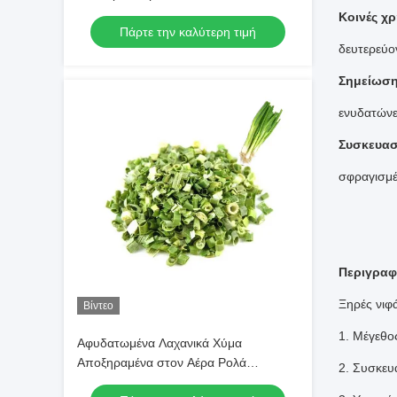
3x3mm Μέγεθος Δεν υπάρχουν
Κοινές χρ
Πάρτε την καλύτερη τιμή
πρόσθετα Προμηθευτής
δευτερεύον
Σημείωσ
ενυδατώνε
Συσκευασ
σφραγισμέ
Περιγραφ
Ξηρές νιφ
Βίντεο
1. Μέγεθο
Αφυδατωμένα Λαχανικά Χύμα
Αποξηραμένα στον Αέρα Ρολά
2. Συσκευ
Σχοινόπρασου 3*3mm 5*5mm Φυσικό