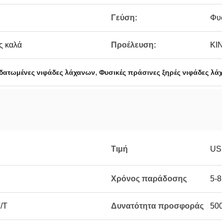
Γεύση:
Φυ
ς καλά
Προέλευση:
ΚΙ
,
δατωμένες νιφάδες λάχανων
Φυσικές πράσινες ξηρές νιφάδες λ
Τιμή
US
Χρόνος παράδοσης
5-8
T/T
Δυνατότητα προσφοράς
500