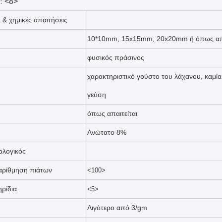
<8>
:
 & χημικές απαιτήσεις
10*10mm, 15x15mm, 20x20mm ή όπως απα
φυσικός πράσινος
χαρακτηριστικό γούστο του λάχανου, καμία
γεύση
όπως απαιτείται
Ανώτατο 8%
ολογικός
αρίθμηση πιάτων
<100>
ρίδια
<5>
Λιγότερο από 3/gm