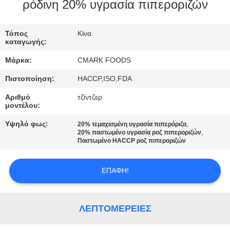
ΕΡΓΟΣΤΆΣΙΟ
ρόδινη 20% υγρασία πιπεροριζών
Τόπος
Κίνα
ΈΛΕΓΧΟΣ
καταγωγής:
ΠΟΙΌΤΗΤΑΣ
Μάρκα:
CMARK FOODS
Πιστοποίηση:
HACCP,ISO,FDA
ΕΠΙΚΟΙΝΩΝΉΣΤΕ
Αριθμό
τζίντζερ
ΜΑΖΊ
μοντέλου:
ΜΑΣ
Υψηλό φως:
,
20% τεμαχισμένη υγρασία πιπερόριζα
,
20% παστωμένο υγρασία ροζ πιπεροριζών
Παστωμένο HACCP ροζ πιπεροριζών
ΕΙΔΉΣΕΙΣ
ΕΠΑΦΉ!
ΥΠΟΘΈΣΕΙΣ
ΛΕΠΤΟΜΈΡΕΙΕΣ
ΖΗΤΉΣΤΕ