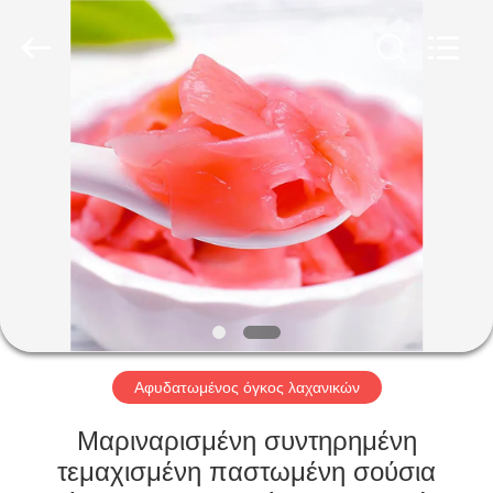
CHINA
MARK
FOODS
TRADING
CO.,LTD..
All
Rights
Reserved.
ΑΡΧΙΚΉ
ΣΕΛΊΔΑ
ΠΡΟΪΌΝΤΑ
ΣΧΕΤΙΚΆ
ΜΕ
ΕΜΆΣ
Αφυδατωμένος όγκος λαχανικών
ΕΠΙΣΚΈΨΕΙΣ
Μαριναρισμένη συντηρημένη
ΣΤΟ
τεμαχισμένη παστωμένη σούσια