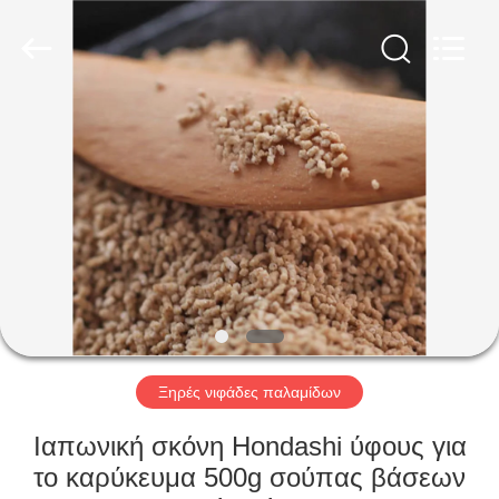
CHINA
MARK
FOODS
TRADING
CO.,LTD..
All
Rights
Reserved.
ΑΡΧΙΚΉ
ΣΕΛΊΔΑ
ΠΡΟΪΌΝΤΑ
ΣΧΕΤΙΚΆ
ΜΕ
ΕΜΆΣ
Ξηρές νιφάδες παλαμίδων
ΕΠΙΣΚΈΨΕΙΣ
Ιαπωνική σκόνη Hondashi ύφους για
ΣΤΟ
το καρύκευμα 500g σούπας βάσεων