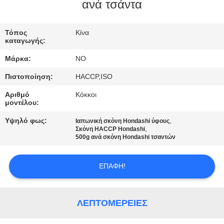
ΕΡΓΟΣΤΆΣΙΟ
ανά τσάντα
Τόπος
Κίνα
ΈΛΕΓΧΟΣ
καταγωγής:
ΠΟΙΌΤΗΤΑΣ
Μάρκα:
NO
Πιστοποίηση:
HACCP,ISO
ΕΠΙΚΟΙΝΩΝΉΣΤΕ
Αριθμό
Κόκκοι
ΜΑΖΊ
μοντέλου:
ΜΑΣ
Υψηλό φως:
,
Ιαπωνική σκόνη Hondashi ύφους
,
Σκόνη HACCP Hondashi
500g ανά σκόνη Hondashi τσαντών
ΕΙΔΉΣΕΙΣ
ΕΠΑΦΉ!
ΥΠΟΘΈΣΕΙΣ
ΛΕΠΤΟΜΈΡΕΙΕΣ
ΖΗΤΉΣΤΕ