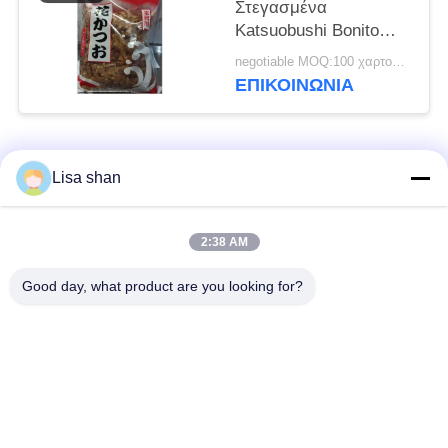
Στεγασμένα
Katsuobushi Bonito
Flakes Παραδοσιακή
negotiable MOQ:100 χαρτοκιβώτια
ιαπωνική λιχουδιά
ΕΠΙΚΟΙΝΩΝΊΑ
Λαϊκή κατηγορία
Όλα
Lisa shan
Ξηρά Crumbs
ιαπωνικά crumbs
2:38 AM
ψωμιού
ψωμιού
Good day, what product are you looking for?
Ολόκληρα Crumbs
Ψημένο φύκι Nori
ψωμιού Panko σίτου
Καθαρή σκόνη
Ξηρά τσιπ καρότων
Wasabi