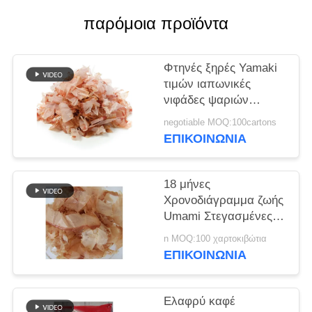
ΜΙΑ
παρόμοια προϊόντα
ΠΡΟΣΦΟΡΆ
Φτηνές ξηρές Yamaki
ΧΆΡΤΗΣ
τιμών ιαπωνικές
ΙΣΤΌΤΟΠΟΥ
νιφάδες ψαριών
παλαμίδων ύφους
negotiable MOQ:100cartons
500g
ΠΟΛΙΤΙΚΉ
ΕΠΙΚΟΙΝΩΝΊΑ
ΜΥΣΤΙΚΌΤΗΤΑΣ
18 μήνες
Χρονοδιάγραμμα ζωής
Umami Στεγασμένες
φλούδες Bonito 500g
n MOQ:100 χαρτοκιβώτια
Χώρα προέλευσης
ΕΠΙΚΟΙΝΩΝΊΑ
Ελαφρύ καφέ