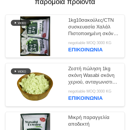
παρόμοια προϊόντα
ΜΙΑ
ΠΡΟΣΦΟΡΆ
1kg10σακούλες/CTN
συσκευασία Χαλάλ
ΧΆΡΤΗΣ
Πιστοποιημένη σκόνη
ΙΣΤΌΤΟΠΟΥ
Wasabi για θαλάσσια
negotiable MOQ:3000 KG
μεταφορά
ΕΠΙΚΟΙΝΩΝΊΑ
ΠΟΛΙΤΙΚΉ
ΜΥΣΤΙΚΌΤΗΤΑΣ
Ζεστή πώληση 1kg
σκόνη Wasabi σκόνη
χεριού, ανταγωνιστική
τιμή
negotiable MOQ:3000 KG
ΕΠΙΚΟΙΝΩΝΊΑ
Μικρή παραγγελία
αποδεκτή