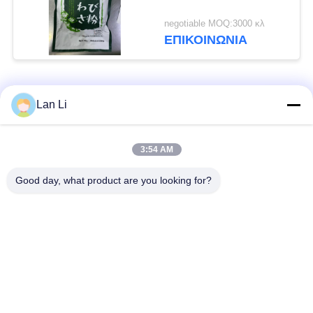
negotiable MOQ:3000 κλ
ΕΠΙΚΟΙΝΩΝΊΑ
Λαϊκή κατηγορία
Όλα
Lan Li
Ξηρά Crumbs
ιαπωνικά crumbs
3:54 AM
ψωμιού
ψωμιού
Good day, what product are you looking for?
Ολόκληρα Crumbs
Ψημένο φύκι Nori
ψωμιού Panko σίτου
Καθαρή σκόνη
Ξηρά τσιπ καρότων
Wasabi