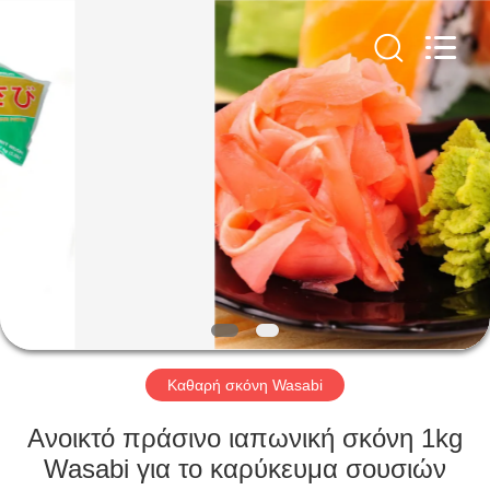
CHINA
MARK
FOODS
TRADING
CO.,LTD..
All
Rights
Reserved.
ΑΡΧΙΚΉ
ΣΕΛΊΔΑ
ΠΡΟΪΌΝΤΑ
ΣΧΕΤΙΚΆ
ΜΕ
ΕΜΆΣ
Καθαρή σκόνη Wasabi
ΕΠΙΣΚΈΨΕΙΣ
Ανοικτό πράσινο ιαπωνική σκόνη 1kg
ΣΤΟ
Wasabi για το καρύκευμα σουσιών