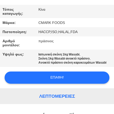
ΕΡΓΟΣΤΆΣΙΟ
Τόπος
Κίνα
καταγωγής:
ΈΛΕΓΧΟΣ
Μάρκα:
CMARK FOODS
ΠΟΙΌΤΗΤΑΣ
Πιστοποίηση:
HACCP,ISO,HALAL,FDA
Αριθμό
πράσινος
ΕΠΙΚΟΙΝΩΝΉΣΤΕ
μοντέλου:
ΜΑΖΊ
Υψηλό φως:
,
Ιαπωνική σκόνη 1kg Wasabi
ΜΑΣ
,
Σκόνη 1kg Wasabi ανοικτό πράσινο
Ανοικτό πράσινο σκόνη καρυκευμάτων Wasabi
ΕΙΔΉΣΕΙΣ
ΕΠΑΦΉ!
ΥΠΟΘΈΣΕΙΣ
ΛΕΠΤΟΜΈΡΕΙΕΣ
ΖΗΤΉΣΤΕ