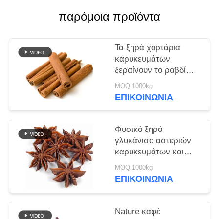
ΜΙΑ
παρόμοια προϊόντα
ΠΡΟΣΦΟΡΆ
Τα ξηρά χορτάρια
ΧΆΡΤΗΣ
καρυκευμάτων
ΙΣΤΌΤΟΠΟΥ
ξεραίνουν το ραβδί
κανέλας για τα
MOQ:1000kg
καρυκεύματα 8cm
ΠΟΛΙΤΙΚΉ
ΕΠΙΚΟΙΝΩΝΊΑ
τροφίμων Cassia
ΜΥΣΤΙΚΌΤΗΤΑΣ
Φυσικό ξηρό
γλυκάνισο αστεριών
καρυκευμάτων και
χορταριών για το
MOQ:1000kg
μαγείρεμα του κρέατος
ΕΠΙΚΟΙΝΩΝΊΑ
Nature καφέ