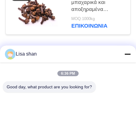
μπαχαρικά και
αποξηραμένα
γαρίφαλα με βότανα
MOQ:1000kg
για μαγείρεμα
ΕΠΙΚΟΙΝΩΝΊΑ
Λαϊκή κατηγορία
Όλα
Lisa shan
Ξηρά Crumbs
ιαπωνικά crumbs
6:36 PM
ψωμιού
ψωμιού
Good day, what product are you looking for?
Ολόκληρα Crumbs
Ψημένο φύκι Nori
ψωμιού Panko σίτου
Καθαρή σκόνη
Ξηρά τσιπ καρότων
Wasabi