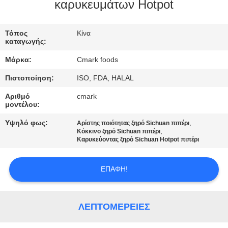
ΕΡΓΟΣΤΆΣΙΟ
καρυκευμάτων Hotpot
Τόπος
Κίνα
ΈΛΕΓΧΟΣ
καταγωγής:
ΠΟΙΌΤΗΤΑΣ
Μάρκα:
Cmark foods
Πιστοποίηση:
ISO, FDA, HALAL
ΕΠΙΚΟΙΝΩΝΉΣΤΕ
Αριθμό
cmark
ΜΑΖΊ
μοντέλου:
ΜΑΣ
Υψηλό φως:
,
Αρίστης ποιότητας ξηρό Sichuan πιπέρι
,
Κόκκινο ξηρό Sichuan πιπέρι
Καρυκεύοντας ξηρό Sichuan Hotpot πιπέρι
ΕΙΔΉΣΕΙΣ
ΕΠΑΦΉ!
ΥΠΟΘΈΣΕΙΣ
ΛΕΠΤΟΜΈΡΕΙΕΣ
ΖΗΤΉΣΤΕ