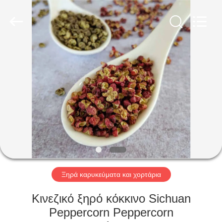
CHINA
MARK
FOODS
TRADING
CO.,LTD..
All
Rights
Reserved.
ΑΡΧΙΚΉ
ΣΕΛΊΔΑ
ΠΡΟΪΌΝΤΑ
ΣΧΕΤΙΚΆ
ΜΕ
ΕΜΆΣ
Ξηρά καρυκεύματα και χορτάρια
ΕΠΙΣΚΈΨΕΙΣ
Κινεζικό ξηρό κόκκινο Sichuan
ΣΤΟ
Peppercorn Peppercorn