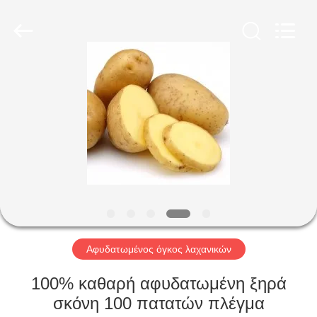
CHINA
MARK
FOODS
TRADING
CO.,LTD..
All
Rights
Reserved.
ΑΡΧΙΚΉ
ΣΕΛΊΔΑ
ΠΡΟΪΌΝΤΑ
ΣΧΕΤΙΚΆ
ΜΕ
ΕΜΆΣ
Αφυδατωμένος όγκος λαχανικών
ΕΠΙΣΚΈΨΕΙΣ
100% καθαρή αφυδατωμένη ξηρά
ΣΤΟ
σκόνη 100 πατατών πλέγμα