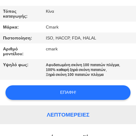
ΕΡΓΟΣΤΆΣΙΟ
Τόπος
Κίνα
καταγωγής:
ΈΛΕΓΧΟΣ
Μάρκα:
Cmark
ΠΟΙΌΤΗΤΑΣ
Πιστοποίηση:
ISO, HACCP, FDA, HALAL
Αριθμό
cmark
ΕΠΙΚΟΙΝΩΝΉΣΤΕ
μοντέλου:
ΜΑΖΊ
Υψηλό φως:
,
Αφυδατωμένη σκόνη 100 πατατών πλέγμα
ΜΑΣ
,
100% καθαρή ξηρά σκόνη πατατών
Ξηρά σκόνη 100 πατατών πλέγμα
ΕΙΔΉΣΕΙΣ
ΕΠΑΦΉ!
ΥΠΟΘΈΣΕΙΣ
ΛΕΠΤΟΜΈΡΕΙΕΣ
ΖΗΤΉΣΤΕ