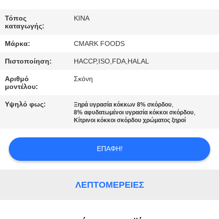
ΕΡΓΟΣΤΆΣΙΟ
Τόπος
ΚΙΝΑ
καταγωγής:
ΈΛΕΓΧΟΣ
Μάρκα:
CMARK FOODS
ΠΟΙΌΤΗΤΑΣ
Πιστοποίηση:
HACCP,ISO,FDA,HALAL
Αριθμό
Σκόνη
ΕΠΙΚΟΙΝΩΝΉΣΤΕ
μοντέλου:
ΜΑΖΊ
Υψηλό φως:
,
Ξηρά υγρασία κόκκων 8% σκόρδου
ΜΑΣ
,
8% αφυδατωμένοι υγρασία κόκκοι σκόρδου
Κίτρινοι κόκκοι σκόρδου χρώματος ξηροί
ΕΙΔΉΣΕΙΣ
ΕΠΑΦΉ!
ΥΠΟΘΈΣΕΙΣ
ΛΕΠΤΟΜΈΡΕΙΕΣ
ΖΗΤΉΣΤΕ