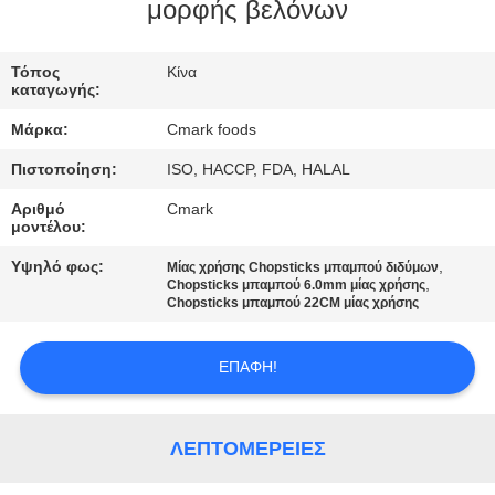
ΕΡΓΟΣΤΆΣΙΟ
μορφής βελόνων
Τόπος
Κίνα
ΈΛΕΓΧΟΣ
καταγωγής:
ΠΟΙΌΤΗΤΑΣ
Μάρκα:
Cmark foods
Πιστοποίηση:
ISO, HACCP, FDA, HALAL
ΕΠΙΚΟΙΝΩΝΉΣΤΕ
Αριθμό
Cmark
ΜΑΖΊ
μοντέλου:
ΜΑΣ
Υψηλό φως:
,
Μίας χρήσης Chopsticks μπαμπού διδύμων
,
Chopsticks μπαμπού 6.0mm μίας χρήσης
Chopsticks μπαμπού 22CM μίας χρήσης
ΕΙΔΉΣΕΙΣ
ΕΠΑΦΉ!
ΥΠΟΘΈΣΕΙΣ
ΛΕΠΤΟΜΈΡΕΙΕΣ
ΖΗΤΉΣΤΕ