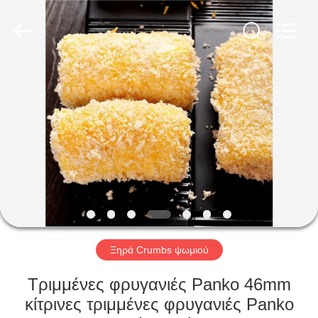
CHINA
MARK
FOODS
TRADING
CO.,LTD..
All
Rights
Reserved.
ΑΡΧΙΚΉ
ΣΕΛΊΔΑ
ΠΡΟΪΌΝΤΑ
ΣΧΕΤΙΚΆ
ΜΕ
ΕΜΆΣ
Ξηρά Crumbs ψωμιού
ΕΠΙΣΚΈΨΕΙΣ
Τριμμένες φρυγανιές Panko 46mm
ΣΤΟ
κίτρινες τριμμένες φρυγανιές Panko