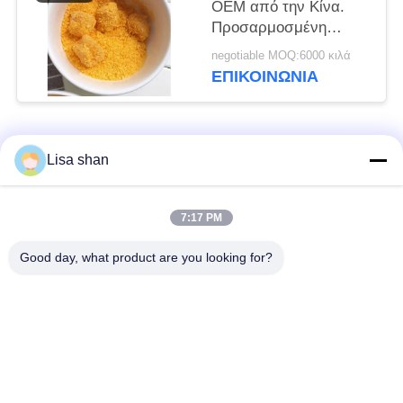
OEM από την Κίνα.
Προσαρμοσμένη
φόρμουλα και ιδιωτική
negotiable MOQ:6000 κιλά
ετικέτα.
ΕΠΙΚΟΙΝΩΝΊΑ
Λαϊκή κατηγορία
Όλα
Lisa shan
Ξηρά Crumbs
ιαπωνικά crumbs
7:17 PM
ψωμιού
ψωμιού
Good day, what product are you looking for?
Ολόκληρα Crumbs
Ψημένο φύκι Nori
ψωμιού Panko σίτου
Καθαρή σκόνη
Ξηρά τσιπ καρότων
Wasabi