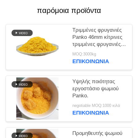
ΜΙΑ
παρόμοια προϊόντα
ΠΡΟΣΦΟΡΆ
Τριμμένες φρυγανιές
ΧΆΡΤΗΣ
Panko 46mm κίτρινες
ΙΣΤΌΤΟΠΟΥ
τριμμένες φρυγανιές
Panko μορφής
MOQ:3000kg
βελόνων
ΠΟΛΙΤΙΚΉ
ΕΠΙΚΟΙΝΩΝΊΑ
ΜΥΣΤΙΚΌΤΗΤΑΣ
Υψηλής ποιότητας
εργοστάσιο ψωμιού
Panko.
negotiable MOQ:1000 κιλά
ΕΠΙΚΟΙΝΩΝΊΑ
Προμηθευτής ψωμιού