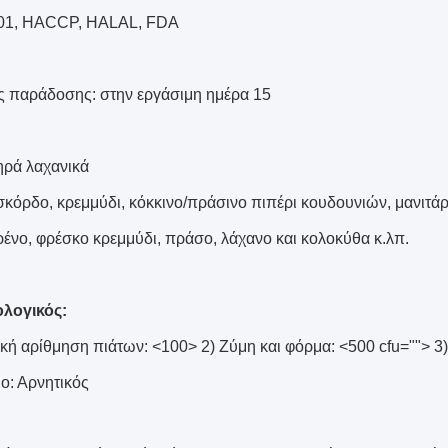
001, HACCP, HALAL, FDA
ς παράδοσης: στην εργάσιμη ημέρα 15
ηρά λαχανικά
σκόρδο, κρεμμύδι, κόκκινο/πράσινο πιπέρι κουδουνιών, μανιτάρι,
χρένο, φρέσκο κρεμμύδι, πράσο, λάχανο και κολοκύθα κ.λπ.
ολογικός:
κή αρίθμηση πιάτων: <100> 2) Ζύμη και φόρμα: <500 cfu=""> 3
ιο: Αρνητικός