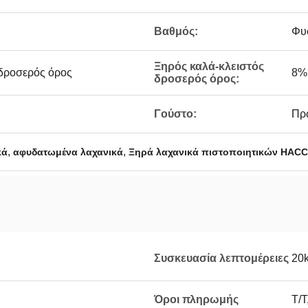
Βαθμός:
Φυ
Ξηρός καλά-κλειστός
 δροσερός όρος
8%
δροσερός όρος:
Γούστο:
Πρ
,
,
κά
αφυδατωμένα λαχανικά
Ξηρά λαχανικά πιστοποιητικών HAC
Συσκευασία λεπτομέρειες
20k
Όροι πληρωμής
T/T