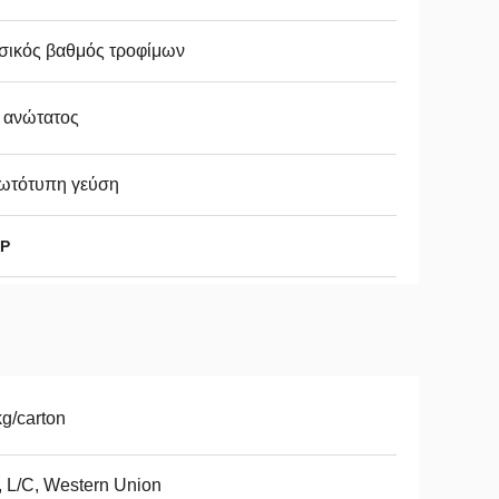
σικός βαθμός τροφίμων
 ανώτατος
ωτότυπη γεύση
CP
g/carton
, L/C, Western Union