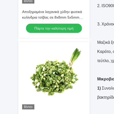
Βίντεο
2. ISO9
Αποξηραμένα λαχανικά χύδην φυσικά
κυλίνδρια τσίβας σε 8x8mm 5x5mm
3x3mm Μέγεθος Δεν υπάρχουν
3. Χρόνο
Πάρτε την καλύτερη τιμή
πρόσθετα Προμηθευτής
Μαζικά ξ
Καρότο, 
τεύτλο, 
Μικροβι
1)
Συνολι
βακτηρίδ
Βίντεο