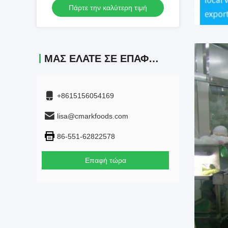
Πάρτε την καλύτερη τιμή
σε σκόνη
ΜΑΣ ΕΛΆΤΕ ΣΕ ΕΠΑΦΉ ΜΕ
+8615156054169
lisa@cmarkfoods.com
86-551-62822578
Επαφή τώρα