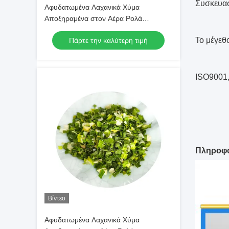
Συσκευασ
Αφυδατωμένα Λαχανικά Χύμα
Αποξηραμένα στον Αέρα Ρολά
Σχοινόπρασου 3*3mm 5*5mm Φυσικό
Το μέγεθ
Πάρτε την καλύτερη τιμή
Χρώμα Γεύση Χωρίς Πρόσθετα
Μέγιστη Υγρασία 7% Συσκευασία σε
Χαρτοκιβώτιο Υψηλής Ποιότητας
ISO9001
Πληροφο
Βίντεο
Αφυδατωμένα Λαχανικά Χύμα