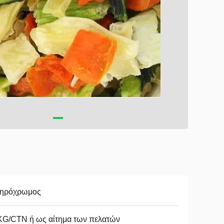
ηρόχρωμος
KG/CTN ή ως αίτημα των πελατών