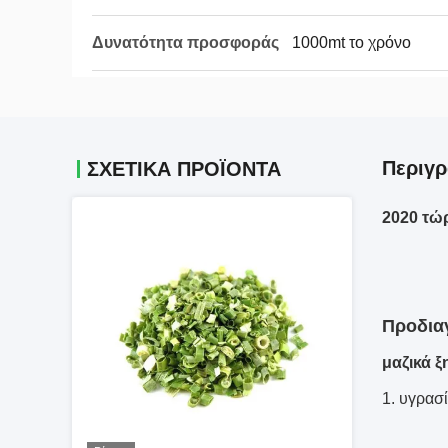
Δυνατότητα προσφοράς
1000mt το χρόνο
Περιγ
ΣΧΕΤΙΚΆ ΠΡΟΪΌΝΤΑ
2020 τώ
Προδια
μαζικά ξ
1. υγρασ