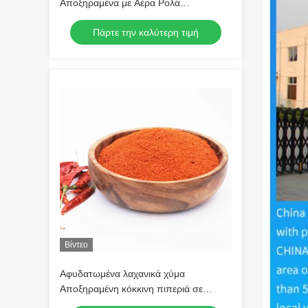
Αποξηραμένα με Αέρα Ρολά
Σχοινόπρασου 3*3mm 5*5mm Με
Πάρτε την καλύτερη τιμή
Φυσικό Χρώμα Και Γεύση
Βίντεο
Αφυδατωμένα λαχανικά χύμα
Αποξηραμένη κόκκινη πιπεριά σε
σκόνη SHU30000 Κόκκινη πιπεριά τσίλι