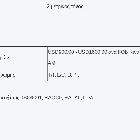
2 μετρικός τόνος
USD900.00 - USD1600.00 ανά FOB Κίνα 
ιμών:
ΑΜ
ηρωμής:
T/T, L/C, D/P…
ποιήσεις:
ISO9001, HACCP, HALAL, FDA…