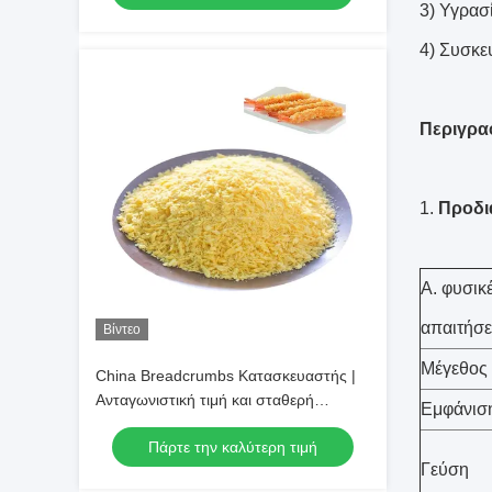
3) Υγρασ
4) Συσκε
Περιγρα
Προδι
Α. φυσικ
απαιτήσε
Βίντεο
Μέγεθος
China Breadcrumbs Κατασκευαστής |
Ανταγωνιστική τιμή και σταθερή
Εμφάνισ
ικανότητα εφοδιασμού
Πάρτε την καλύτερη τιμή
Γεύση