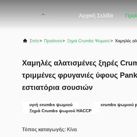
Αρχική Σελίδα
Προϊ
Σπίτι
>
Προϊόντα
>
Ξηρά Crumbs Ψωμιού
>
Χαμηλές αλ
Χαμηλές αλατισμένες ξηρές Cr
τριμμένες φρυγανιές ύφους Pank
εστιατόρια σουσιών
υγιή crumbs ψωμιού
crumbs ψωμιού p
Ξηρά Crumbs ψωμιού HACCP
Τόπος καταγωγής:
Κίνα