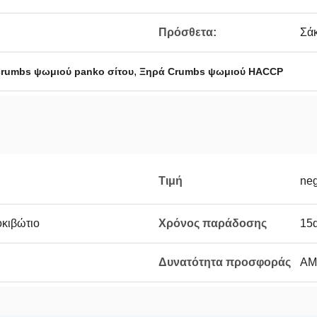
Πρόσθετα:
Σάκ
,
crumbs ψωμιού panko σίτου
Ξηρά Crumbs ψωμιού HACCP
Τιμή
neg
οκιβώτιο
Χρόνος παράδοσης
15d
Δυνατότητα προσφοράς
ΑΜ 