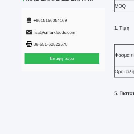
MOQ
+8615156054169
Τιμή
lisa@cmarkfoods.com
86-551-62822578
Φάσμα τ
Επαφή τώρα
Όροι πλ
5.
Πιστο