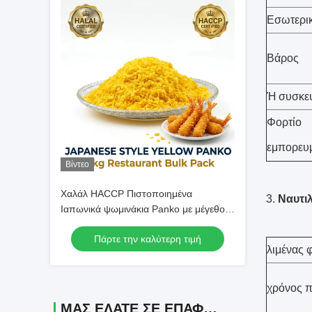
Εσωτερι
Βάρος
Ή συσκευ
Φορτίο
εμπορευ
Βίντεο
Χαλάλ HACCP Πιστοποιημένα
3.
Ναυτιλ
Ιαπωνικά ψωμινάκια Panko με μέγεθος
4-6 mm για χαμηλή απορρόφηση
Πάρτε την καλύτερη τιμή
ελαίου σε τηγανητά τρόφιμα
λιμένας
χρόνος 
ΜΑΣ ΕΛΆΤΕ ΣΕ ΕΠΑΦΉ ΜΕ