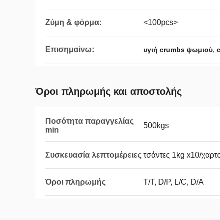
Ζύμη & φόρμα:
<100pcs>
Επισημαίνω:
,
υγιή crumbs ψωμιού
Όροι πληρωμής και αποστολής
Ποσότητα παραγγελίας
500kgs
min
Συσκευασία λεπτομέρειες
τσάντες 1kg x10/χαρτ
Όροι πληρωμής
T/T, D/P, L/C, D/A