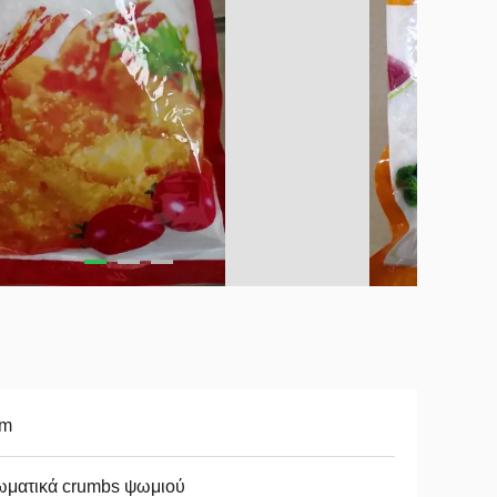
m
ωματικά crumbs ψωμιού