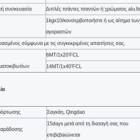
κή συσκευασία
Διπλές τσάντες τσαντών ή χρώματος alu.fo
1kgx10/κονσερβοποιήστε ή ως αίτημα των
αγοραστών
ασμένος σύμφωνα με τις συγκεκριμένες απαιτήσεις σας.
6MT/1x20'FCL
ματοκιβωτίων
14MT/1x40'FCL
ία
 φόρτωσης
Σαγκάη, Qingdao
15days μετά από τη διαταγή σας που
παράδοσης
επιβεβαιώνεται