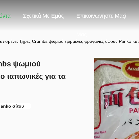
όντα
Σχετικά Με Εμάς
Επικοινωνήστε Μαζί
Μας
ατισμένες ξηρές Crumbs ψωμιού τριμμένες φρυγανιές ύφους Panko ιαπω
umbs ψωμιού
o ιαπωνικές για τα
anko σίτου