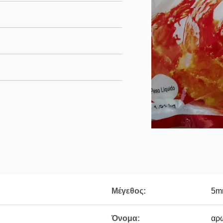
Μέγεθος:
5m
Όνομα:
αρ