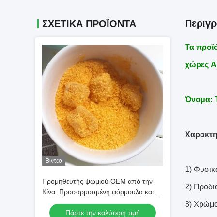
Περιγ
ΣΧΕΤΙΚΆ ΠΡΟΪΌΝΤΑ
Τα προϊό
χώρες A
Όνομα: 
Χαρακτη
Βίντεο
1) Φυσικ
Προμηθευτής ψωμιού OEM από την
2) Προδ
Κίνα. Προσαρμοσμένη φόρμουλα και
ιδιωτική ετικέτα.
3) Χρώμ
Πάρτε την καλύτερη τιμή