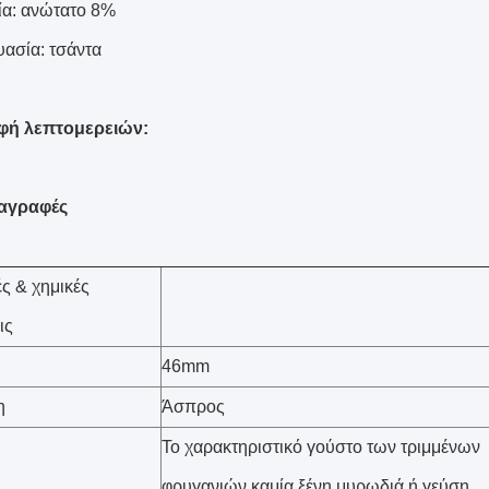
ία: ανώτατο 8%
υασία: τσάντα
φή λεπτομερειών:
αγραφές
ές & χημικές
ις
46mm
η
Άσπρος
Το χαρακτηριστικό γούστο των τριμμένων
φρυγανιών καμία ξένη μυρωδιά ή γεύση