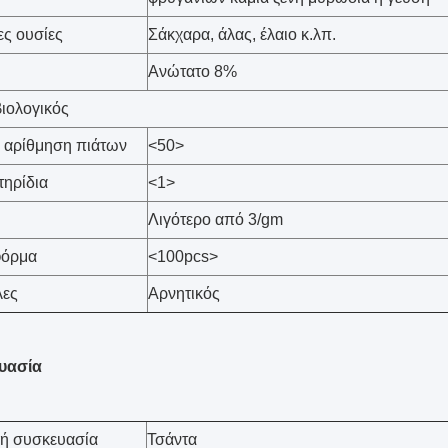
ς ουσίες
Σάκχαρα, άλας, έλαιο κ.λπ.
Ανώτατο 8%
βιολογικός
 αρίθμηση πιάτων
<50>
ηρίδια
<1>
Λιγότερο από 3/gm
φόρμα
<100pcs>
λες
Αρνητικός
υασία
κή συσκευασία
Τσάντα