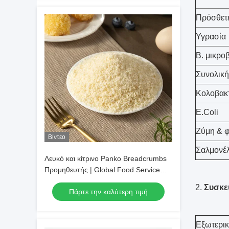
Πρόσθετε
Υγρασία
Β. μικρο
Συνολική
Κολοβακτ
E.Coli
Ζύμη & 
Βίντεο
Σαλμονέ
Λευκό και κίτρινο Panko Breadcrumbs
Προμηθευτής | Global Food Service
Distributor
2.
Συσκε
Πάρτε την καλύτερη τιμή
Εξωτερι