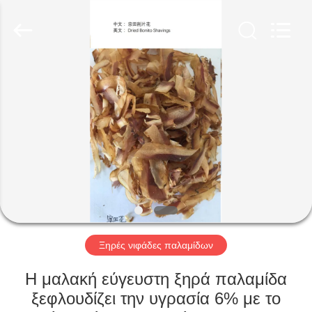
CHINA
MARK
FOODS
TRADING
CO.,LTD..
All
Rights
Reserved.
ΑΡΧΙΚΉ
ΣΕΛΊΔΑ
ΠΡΟΪΌΝΤΑ
ΣΧΕΤΙΚΆ
ΜΕ
ΕΜΆΣ
Ξηρές νιφάδες παλαμίδων
ΕΠΙΣΚΈΨΕΙΣ
Η μαλακή εύγευστη ξηρά παλαμίδα
ΣΤΟ
ξεφλουδίζει την υγρασία 6% με το