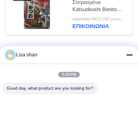
Στεγασμένα
Katsuobushi Bonito
Flakes Παραδοσιακή
negotiable MOQ:100 χαρτοκιβώτια
ιαπωνική λιχουδιά
ΕΠΙΚΟΙΝΩΝΊΑ
Λαϊκή κατηγορία
Όλα
Lisa shan
Ξηρά Crumbs
ιαπωνικά crumbs
5:19 PM
ψωμιού
ψωμιού
Good day, what product are you looking for?
Ολόκληρα Crumbs
Ψημένο φύκι Nori
ψωμιού Panko σίτου
Καθαρή σκόνη
Ξηρά τσιπ καρότων
Wasabi