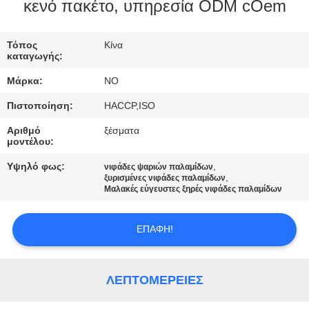
ΕΡΓΟΣΤΆΣΙΟ
κενό πακέτο, υπηρεσία ODM cOem
Τόπος
Κίνα
ΈΛΕΓΧΟΣ
καταγωγής:
ΠΟΙΌΤΗΤΑΣ
Μάρκα:
NO
Πιστοποίηση:
HACCP,ISO
ΕΠΙΚΟΙΝΩΝΉΣΤΕ
Αριθμό
ξέσματα
ΜΑΖΊ
μοντέλου:
ΜΑΣ
Υψηλό φως:
,
νιφάδες ψαριών παλαμίδων
,
ξυρισμένες νιφάδες παλαμίδων
Μαλακές εύγευστες ξηρές νιφάδες παλαμίδων
ΕΙΔΉΣΕΙΣ
ΕΠΑΦΉ!
ΥΠΟΘΈΣΕΙΣ
ΛΕΠΤΟΜΈΡΕΙΕΣ
ΖΗΤΉΣΤΕ