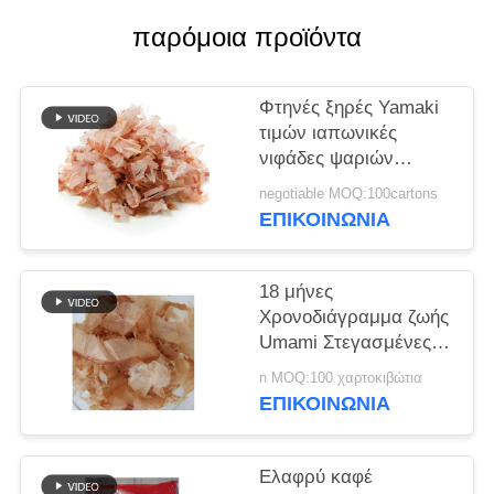
ΜΙΑ
παρόμοια προϊόντα
ΠΡΟΣΦΟΡΆ
Φτηνές ξηρές Yamaki
ΧΆΡΤΗΣ
τιμών ιαπωνικές
ΙΣΤΌΤΟΠΟΥ
νιφάδες ψαριών
παλαμίδων ύφους
negotiable MOQ:100cartons
500g
ΠΟΛΙΤΙΚΉ
ΕΠΙΚΟΙΝΩΝΊΑ
ΜΥΣΤΙΚΌΤΗΤΑΣ
18 μήνες
Χρονοδιάγραμμα ζωής
Umami Στεγασμένες
φλούδες Bonito 500g
n MOQ:100 χαρτοκιβώτια
Χώρα προέλευσης
ΕΠΙΚΟΙΝΩΝΊΑ
Ελαφρύ καφέ