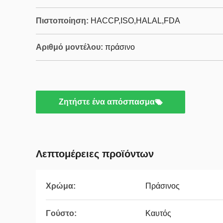
Πιστοποίηση:
HACCP,ISO,HALAL,FDA
Αριθμό μοντέλου:
πράσινο
Ζητήστε ένα απόσπασμα
Λεπτομέρειες προϊόντων
Χρώμα:
Πράσινος
Γούστο:
Καυτός