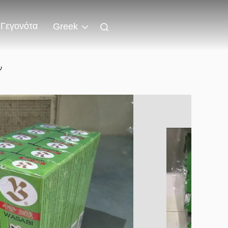
Γεγονότα
Greek
ν