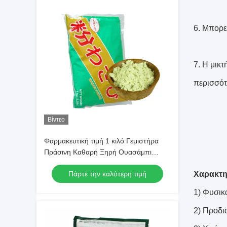
6. Μπορε
7. Η μικ
περισσότ
Βίντεο
Φαρμακευτική τιμή 1 κιλό Γεμιστήρα
Πράσινη Καθαρή Ξηρή Ουασάμπι
σκόνη 100mesh
Πάρτε την καλύτερη τιμή
Χαρακτη
1) Φυσικ
2) Προδι