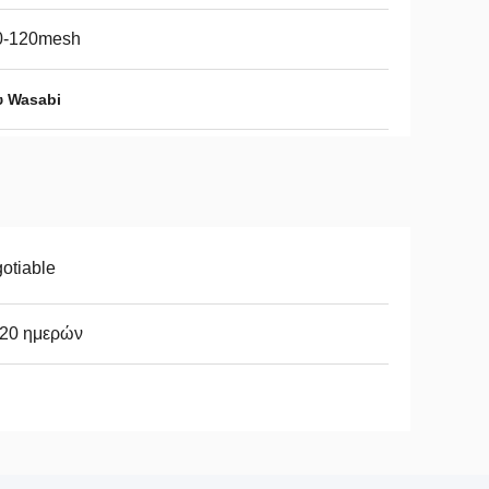
0-120mesh
υ Wasabi
otiable
-20 ημερών