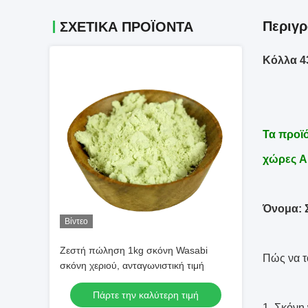
Περιγ
ΣΧΕΤΙΚΆ ΠΡΟΪΌΝΤΑ
Κόλλα 43
Τα προϊό
χώρες A
Όνομα: 
Βίντεο
Ζεστή πώληση 1kg σκόνη Wasabi
Πώς να τ
σκόνη χεριού, ανταγωνιστική τιμή
Πάρτε την καλύτερη τιμή
1. Σκόνη