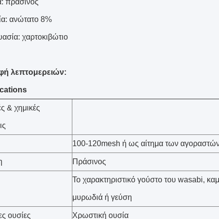
: πράσινος
ία: ανώτατο 8%
υασία: χαρτοκιβώτιο
φή λεπτομερειών:
ications
ές & χημικές
ις
100-120mesh ή ως αίτημα των αγοραστώ
η
Πράσινος
Το χαρακτηριστικό γούστο του wasabi, καμ
μυρωδιά ή γεύση
ς ουσίες
Χρωστική ουσία