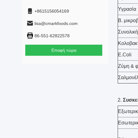
Υγρασία
+8615156054169
Β. μικρο
lisa@cmarkfoods.com
Συνολική
86-551-62822578
Κολοβακτ
Επαφή τώρα
E.Coli
Ζύμη & 
Σαλμονέ
2.
Συσκε
Εξωτερι
Εσωτερι