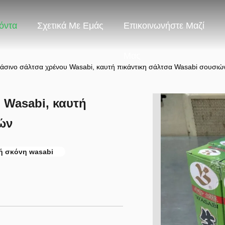
όντα
Σχετικά Με Εμάς
Επικοινωνήστε Μαζί
Μας
άσινο σάλτσα χρένου Wasabi, καυτή πικάντικη σάλτσα Wasabi σουσιώ
 Wasabi, καυτή
ών
ή σκόνη wasabi