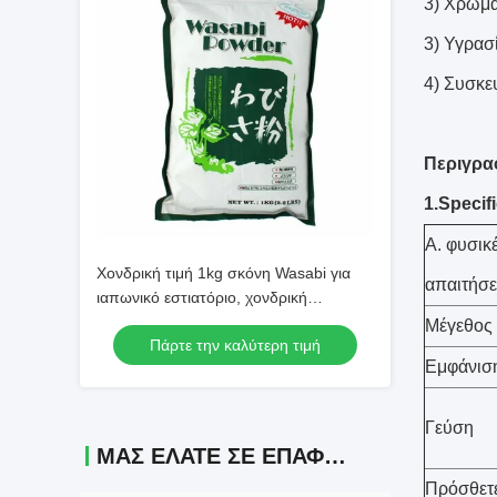
3) Χρώμα
3) Υγρασ
4) Συσκε
Περιγρα
1.Specif
Α. φυσικ
Χονδρική τιμή 1kg σκόνη Wasabi για
απαιτήσε
ιαπωνικό εστιατόριο, χονδρική
προμήθεια
Μέγεθος
Πάρτε την καλύτερη τιμή
Εμφάνισ
Γεύση
ΜΑΣ ΕΛΆΤΕ ΣΕ ΕΠΑΦΉ ΜΕ
Πρόσθετε