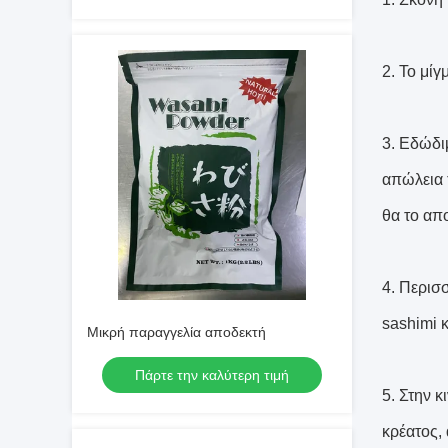
2. Το μί
3. Εδώδι
απώλεια 
θα το απ
4. Περισσ
sashimi κ
Μικρή παραγγελία αποδεκτή
Πάρτε την καλύτερη τιμή
5. Στην κ
κρέατος,