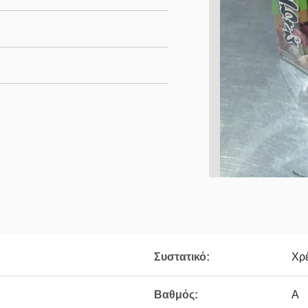
Συστατικό:
Χρ
Βαθμός:
Α