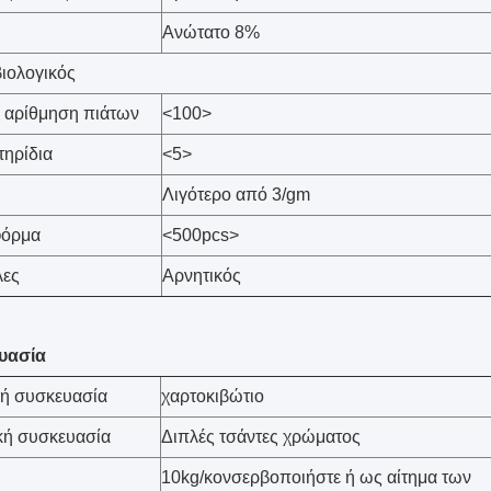
Ανώτατο 8%
βιολογικός
 αρίθμηση πιάτων
<100>
ηρίδια
<5>
Λιγότερο από 3/gm
φόρμα
<500pcs>
λες
Αρνητικός
υασία
κή συσκευασία
χαρτοκιβώτιο
κή συσκευασία
Διπλές τσάντες χρώματος
10kg/κονσερβοποιήστε ή ως αίτημα των