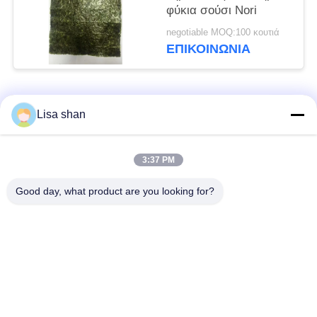
φύκια σούσι Nori
negotiable MOQ:100 κουτιά
ΕΠΙΚΟΙΝΩΝΊΑ
Λαϊκή κατηγορία
Όλα
Lisa shan
Ξηρά Crumbs
ιαπωνικά crumbs
3:37 PM
ψωμιού
ψωμιού
Good day, what product are you looking for?
Ολόκληρα Crumbs
Ψημένο φύκι Nori
ψωμιού Panko σίτου
Καθαρή σκόνη
Ξηρά τσιπ καρότων
Wasabi