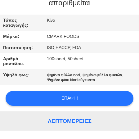
ΕΡΓΟΣΤΆΣΙΟ
απαριθμείται
Τόπος
Κίνα
ΈΛΕΓΧΟΣ
καταγωγής:
ΠΟΙΌΤΗΤΑΣ
Μάρκα:
CMARK FOODS
Πιστοποίηση:
ISO,HACCP, FDA
ΕΠΙΚΟΙΝΩΝΉΣΤΕ
Αριθμό
100sheet, 50sheet
ΜΑΖΊ
μοντέλου:
ΜΑΣ
Υψηλό φως:
,
,
ψημένα φύλλα nori
ψημένα φύλλα φυκιών
Ψημένο φύκι Nori εύγευστο
ΕΙΔΉΣΕΙΣ
ΕΠΑΦΉ!
ΥΠΟΘΈΣΕΙΣ
ΛΕΠΤΟΜΈΡΕΙΕΣ
ΖΗΤΉΣΤΕ