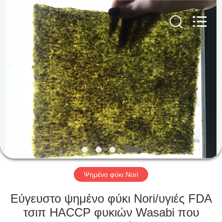
CHINA
MARK
FOODS
TRADING
CO.,LTD..
All
Rights
Reserved.
ΑΡΧΙΚΉ
ΣΕΛΊΔΑ
ΠΡΟΪΌΝΤΑ
ΣΧΕΤΙΚΆ
ΜΕ
ΕΜΆΣ
Ψημένο φύκι Nori
ΕΠΙΣΚΈΨΕΙΣ
Εύγευστο ψημένο φύκι Nori/υγιές FDA
ΣΤΟ
τσιπ HACCP φυκιών Wasabi που