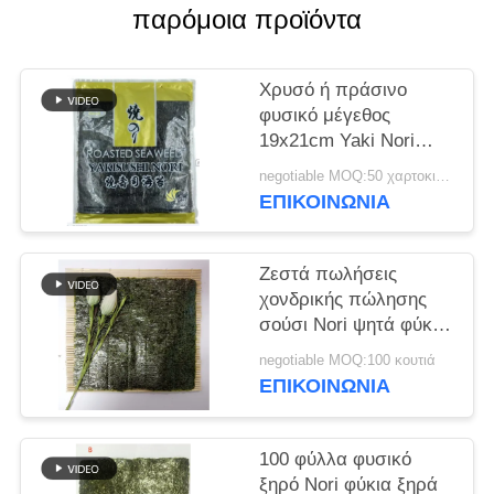
ΜΙΑ
παρόμοια προϊόντα
ΠΡΟΣΦΟΡΆ
Χρυσό ή πράσινο
ΧΆΡΤΗΣ
φυσικό μέγεθος
19x21cm Yaki Nori
ΙΣΤΌΤΟΠΟΥ
100pcs φυκιών
negotiable MOQ:50 χαρτοκιβώτια
ΕΠΙΚΟΙΝΩΝΊΑ
ΠΟΛΙΤΙΚΉ
ΜΥΣΤΙΚΌΤΗΤΑΣ
Ζεστά πωλήσεις
χονδρικής πώλησης
σούσι Nori ψητά φύκια
Nori
negotiable MOQ:100 κουτιά
ΕΠΙΚΟΙΝΩΝΊΑ
100 φύλλα φυσικό
ξηρό Nori φύκια ξηρά