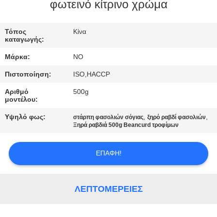
ΕΡΓΟΣΤΆΣΙΟ
φωτεινό κίτρινο χρώμα
Τόπος
Κίνα
ΈΛΕΓΧΟΣ
καταγωγής:
ΠΟΙΌΤΗΤΑΣ
Μάρκα:
NO
Πιστοποίηση:
ISO,HACCP
ΕΠΙΚΟΙΝΩΝΉΣΤΕ
Αριθμό
500g
ΜΑΖΊ
μοντέλου:
ΜΑΣ
Υψηλό φως:
,
,
στάρπη φασολιών σόγιας
ξηρό ραβδί φασολιών
Ξηρά ραβδιά 500g Beancurd τροφίμων
ΕΙΔΉΣΕΙΣ
ΕΠΑΦΉ!
ΥΠΟΘΈΣΕΙΣ
ΛΕΠΤΟΜΈΡΕΙΕΣ
ΖΗΤΉΣΤΕ