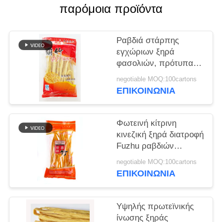
ΜΙΑ
παρόμοια προϊόντα
ΠΡΟΣΦΟΡΆ
Ραβδιά στάρπης
ΧΆΡΤΗΣ
εγχώριων ξηρά
φασολιών, πρότυπα
ΙΣΤΌΤΟΠΟΥ
στάρπης φασολιών
negotiable MOQ:100cartons
σόγιας FUZHU ISO
ΕΠΙΚΟΙΝΩΝΊΑ
ΠΟΛΙΤΙΚΉ
HACCP
ΜΥΣΤΙΚΌΤΗΤΑΣ
Φωτεινή κίτρινη
κινεζική ξηρά διατροφή
Fuzhu ραβδιών
στάρπης φασολιών για
negotiable MOQ:100cartons
το εστιατόριο
ΕΠΙΚΟΙΝΩΝΊΑ
Υψηλής πρωτεϊνικής
ίνωσης ξηράς