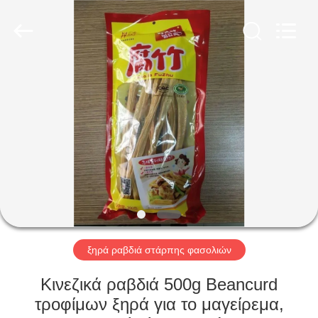
CHINA
MARK
FOODS
TRADING
CO.,LTD..
All
Rights
Reserved.
ΑΡΧΙΚΉ
ΣΕΛΊΔΑ
ΠΡΟΪΌΝΤΑ
ΣΧΕΤΙΚΆ
ΜΕ
ΕΜΆΣ
ξηρά ραβδιά στάρπης φασολιών
ΕΠΙΣΚΈΨΕΙΣ
Κινεζικά ραβδιά 500g Beancurd
ΣΤΟ
τροφίμων ξηρά για το μαγείρεμα,