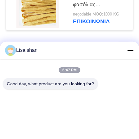
φασόλιας
κουκουβάγιας ISO
negotiable MOQ:1000 KG
HACCP πιστοποιημένο
ΕΠΙΚΟΙΝΩΝΊΑ
με μέγιστη υγρασία
15% Τόφου δέρμα
Γιούμπα ραβδιά
Λαϊκή κατηγορία
Όλα
Lisa shan
Ξηρά Crumbs
ιαπωνικά crumbs
6:47 PM
ψωμιού
ψωμιού
Good day, what product are you looking for?
Ολόκληρα Crumbs
Ψημένο φύκι Nori
ψωμιού Panko σίτου
Καθαρή σκόνη
Ξηρά τσιπ καρότων
Wasabi