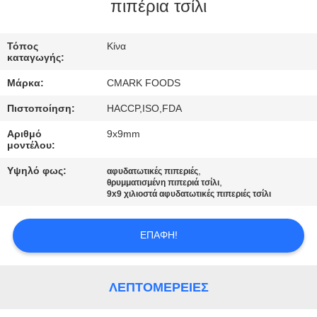
ΕΡΓΟΣΤΆΣΙΟ
πιπέρια τσίλι
Τόπος
Κίνα
ΈΛΕΓΧΟΣ
καταγωγής:
ΠΟΙΌΤΗΤΑΣ
Μάρκα:
CMARK FOODS
Πιστοποίηση:
HACCP,ISO,FDA
ΕΠΙΚΟΙΝΩΝΉΣΤΕ
Αριθμό
9x9mm
ΜΑΖΊ
μοντέλου:
ΜΑΣ
Υψηλό φως:
,
αφυδατωτικές πιπεριές
,
θρυμματισμένη πιπεριά τσίλι
9x9 χιλιοστά αφυδατωτικές πιπεριές τσίλι
ΕΙΔΉΣΕΙΣ
ΕΠΑΦΉ!
ΥΠΟΘΈΣΕΙΣ
ΛΕΠΤΟΜΈΡΕΙΕΣ
ΖΗΤΉΣΤΕ