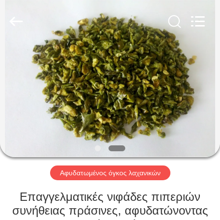
CHINA
MARK
FOODS
TRADING
CO.,LTD..
All
Rights
Reserved.
ΑΡΧΙΚΉ
ΣΕΛΊΔΑ
ΠΡΟΪΌΝΤΑ
ΣΧΕΤΙΚΆ
ΜΕ
ΕΜΆΣ
Αφυδατωμένος όγκος λαχανικών
ΕΠΙΣΚΈΨΕΙΣ
Επαγγελματικές νιφάδες πιπεριών
ΣΤΟ
συνήθειας πράσινες, αφυδατώνοντας