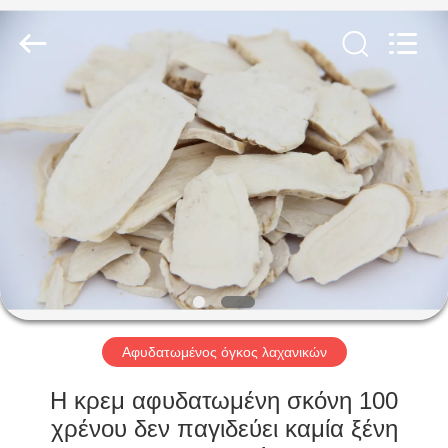
CHINA
MARK
FOODS
TRADING
CO.,LTD..
All
Rights
Reserved.
ΑΡΧΙΚΉ
ΣΕΛΊΔΑ
ΠΡΟΪΌΝΤΑ
ΣΧΕΤΙΚΆ
ΜΕ
ΕΜΆΣ
Αφυδατωμένος όγκος λαχανικών
ΕΠΙΣΚΈΨΕΙΣ
Η κρεμ αφυδατωμένη σκόνη 100
ΣΤΟ
χρένου δεν παγιδεύει καμία ξένη