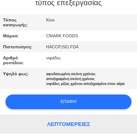
ΕΡΓΟΣΤΆΣΙΟ
τύπος επεξεργασίας
Τόπος
Κίνα
ΈΛΕΓΧΟΣ
καταγωγής:
ΠΟΙΌΤΗΤΑΣ
Μάρκα:
CMARK FOODS
Πιστοποίηση:
HACCP,ISO,FDA
ΕΠΙΚΟΙΝΩΝΉΣΤΕ
Αριθμό
νιφάδες
ΜΑΖΊ
μοντέλου:
ΜΑΣ
Υψηλό φως:
,
αφυδατωμένη σκόνη χρένου
,
αποξηραμένη σκόνη χρένου
νιφάδες ρίζας χρένου αποξηραμένα στον αέρα
ΕΙΔΉΣΕΙΣ
ΕΠΑΦΉ!
ΥΠΟΘΈΣΕΙΣ
ΛΕΠΤΟΜΈΡΕΙΕΣ
ΖΗΤΉΣΤΕ