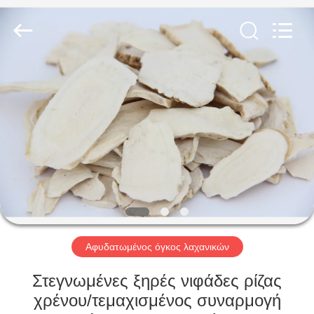
CHINA
MARK
FOODS
TRADING
CO.,LTD..
All
Rights
Reserved.
ΑΡΧΙΚΉ
ΣΕΛΊΔΑ
ΠΡΟΪΌΝΤΑ
ΣΧΕΤΙΚΆ
ΜΕ
ΕΜΆΣ
Αφυδατωμένος όγκος λαχανικών
ΕΠΙΣΚΈΨΕΙΣ
Στεγνωμένες ξηρές νιφάδες ρίζας
ΣΤΟ
χρένου/τεμαχισμένος συναρμογή