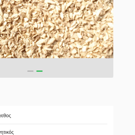
γεθος
ητικός