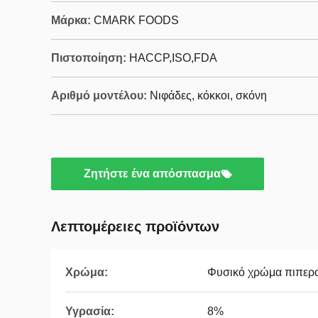
Μάρκα:
CMARK FOODS
Πιστοποίηση:
HACCP,ISO,FDA
Αριθμό μοντέλου:
Νιφάδες, κόκκοι, σκόνη
Ζητήστε ένα απόσπασμα
Λεπτομέρειες προϊόντων
Χρώμα:
Φυσικό χρώμα πιπερ
Υγρασία:
8%