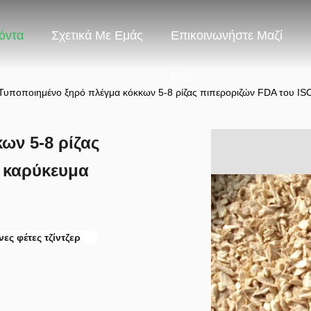
όντα
Σχετικά Με Εμάς
Επικοινωνήστε Μαζί
Μας
Τυποποιημένο ξηρό πλέγμα κόκκων 5-8 ρίζας πιπεροριζών FDA του ISO
ων 5-8 ρίζας
ο καρύκευμα
ες φέτες τζίντζερ