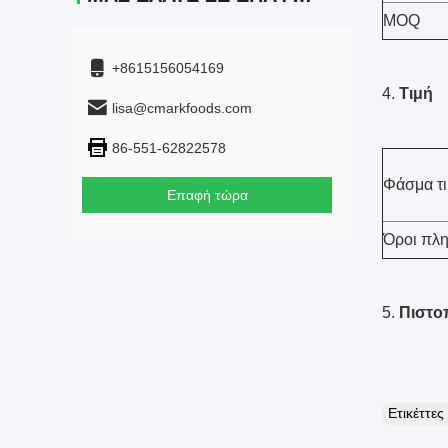
MOQ
+8615156054169
4.
Τιμή
lisa@cmarkfoods.com
86-551-62822578
Φάσμα τ
Επαφή τώρα
Όροι πλ
5.
Πιστο
Ετικέττε