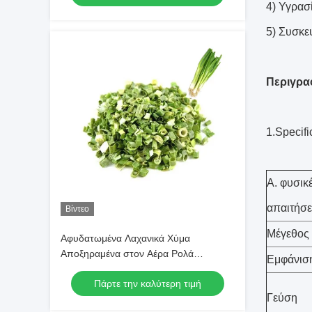
4) Υγρασ
5) Συσκε
Περιγρα
1.Specifi
Α. φυσικ
απαιτήσε
Βίντεο
Μέγεθος
Αφυδατωμένα Λαχανικά Χύμα
Αποξηραμένα στον Αέρα Ρολά
Εμφάνισ
Σχοινόπρασου 3*3mm 5*5mm Φυσικό
Πάρτε την καλύτερη τιμή
Χρώμα Γεύση Χωρίς Πρόσθετα
Γεύση
Μέγιστη Υγρασία 7% Συσκευασία σε