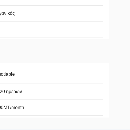
γανικός
otiable
-20 ημερών
00MT/month