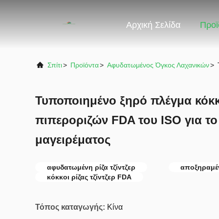
Αρχική Σελίδα
Προϊ
Σπίτι
>
Προϊόντα
>
Αφυδατωμένος Όγκος Λαχανικών
>
Τυποποιημένο ξηρό πλέγμα κόκκ
πιπεροριζών FDA του ISO για τ
μαγειρέματος
αφυδατωμένη ρίζα τζίντζερ
αποξηραμέν
κόκκοι ρίζας τζίντζερ FDA
Τόπος καταγωγής:
Κίνα