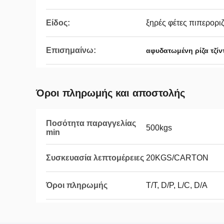
Είδος:
ξηρές φέτες πιπερορι
Επισημαίνω:
αφυδατωμένη ρίζα τζίν
Όροι πληρωμής και αποστολής
Ποσότητα παραγγελίας
500kgs
min
Συσκευασία λεπτομέρειες
20KGS/CARTON
Όροι πληρωμής
T/T, D/P, L/C, D/A