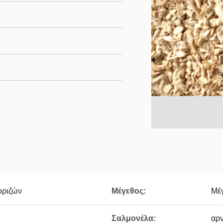
οριζών
Μέγεθος:
Μέ
Σαλμονέλα:
αρν