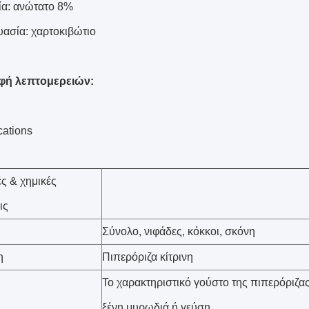
ία: ανώτατο 8%
υασία: χαρτοκιβώτιο
φή λεπτομερειών:
cations
ές & χημικές
ις
Σύνολο, νιφάδες, κόκκοι, σκόνη
η
Πιπερόριζα κίτρινη
Το χαρακτηριστικό γούστο της πιπερόριζας
ξένη μυρωδιά ή γεύση