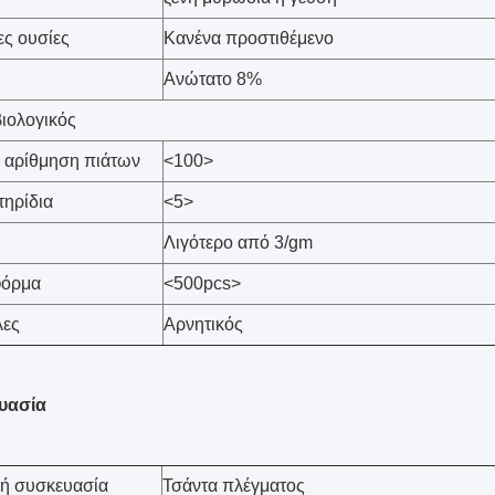
ς ουσίες
Κανένα προστιθέμενο
Ανώτατο 8%
βιολογικός
 αρίθμηση πιάτων
<100>
ηρίδια
<5>
Λιγότερο από 3/gm
φόρμα
<500pcs>
λες
Αρνητικός
υασία
κή συσκευασία
Τσάντα πλέγματος