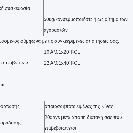
κή συσκευασία
50kg/κονσερβοποιήστε ή ως αίτημα των
αγοραστών
ασμένος σύμφωνα με τις συγκεκριμένες απαιτήσεις σας.
10 ΑΜ/1x20' FCL
ματοκιβωτίων
22 ΑΜ/1x40' FCL
ία
 φόρτωσης
οποιοσδήποτε λιμένας της Κίνας
20days μετά από τη διαταγή σας που
παράδοσης
επιβεβαιώνεται