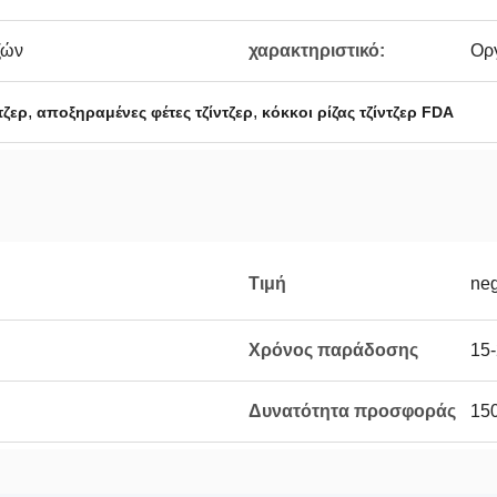
ζών
χαρακτηριστικό:
Ορ
,
,
τζερ
αποξηραμένες φέτες τζίντζερ
κόκκοι ρίζας τζίντζερ FDA
Τιμή
neg
Χρόνος παράδοσης
15
Δυνατότητα προσφοράς
15