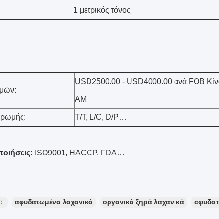
1 μετρικός τόνος
USD2500.00 - USD4000.00 ανά FOB Κίνα
ιμών:
ΑΜ
ηρωμής:
T/T, L/C, D/P…
ποιήσεις:
ISO9001, HACCP, FDA…
ς：
αφυδατωμένα λαχανικά
οργανικά ξηρά λαχανικά
αφυδατ