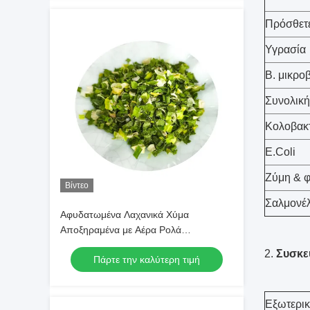
Χαρτοκιβώτιο Υψηλής Ποιότητας
Πρόσθετε
Υγρασία
Β. μικρο
Συνολική
Κολοβακτ
E.Coli
Ζύμη & 
Βίντεο
Σαλμονέ
Αφυδατωμένα Λαχανικά Χύμα
Αποξηραμένα με Αέρα Ρολά
Σχοινόπρασου 3*3mm 5*5mm Με
2.
Συσκε
Πάρτε την καλύτερη τιμή
Φυσικό Χρώμα Και Γεύση
Εξωτερι