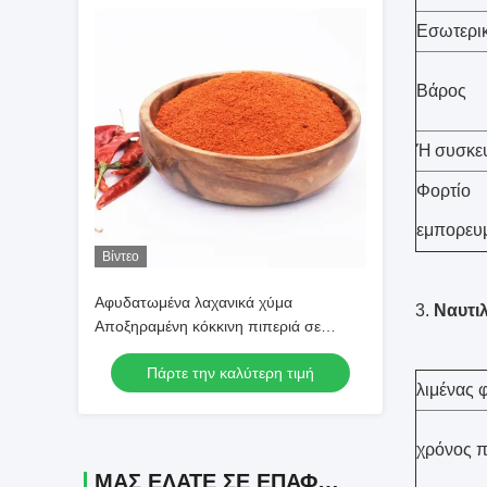
Εσωτερι
Βάρος
Ή συσκευ
Φορτίο
εμπορευ
Βίντεο
Αφυδατωμένα λαχανικά χύμα
3.
Ναυτιλ
Αποξηραμένη κόκκινη πιπεριά σε
σκόνη SHU30000 Κόκκινη πιπεριά τσίλι
Πάρτε την καλύτερη τιμή
σε σκόνη
λιμένας
χρόνος 
ΜΑΣ ΕΛΆΤΕ ΣΕ ΕΠΑΦΉ ΜΕ