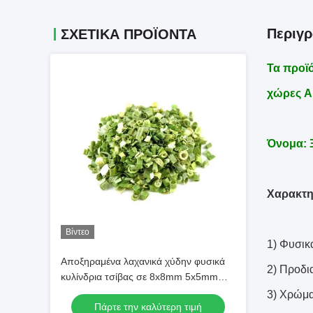
Περιγ
ΣΧΕΤΙΚΆ ΠΡΟΪΌΝΤΑ
Τα προϊό
χώρες A
Όνομα: 
Χαρακτη
Βίντεο
1) Φυσικ
Αποξηραμένα λαχανικά χύδην φυσικά
2) Προδι
κυλίνδρια τσίβας σε 8x8mm 5x5mm
3x3mm Μέγεθος Δεν υπάρχουν
3) Χρώμα
Πάρτε την καλύτερη τιμή
πρόσθετα Προμηθευτής