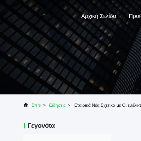
Αρχική Σελίδα
Προϊ
Σπίτι
>
Ειδήσεις
>
Εταιρικά Νέα Σχετικά με Οι ευέλι
Γεγονότα