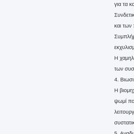
για τα 
Συνδετι
και των
Συμπλήρ
εκχυλισ
Η χαμηλ
των συσ
4. Βιωσ
Η βιομη
ψωμί πο
λειτουρ
συστατι
5. Αναδ