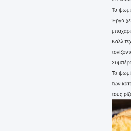
Τα ψωμι
Έργα χε
μπαχαρι
Καλλιτε
τονίζοντ
Συμπέρ
Τα ψωμί
των κατ
τους ρίζ