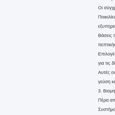
Οι σύγχ
Ποικιλί
εξυπηρε
Βάσεις 
πεπτική
Επιλογέ
για τις 
Αυτές ο
γεύση κα
3. Βιομ
Πέρα απ
Συστήμα