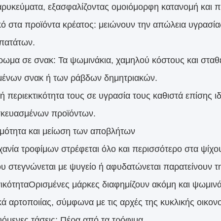
καρυκεύματα, εξασφαλίζοντας ομοιόμορφη κατανομή και 
κό στα προϊόντα κρέατος: μειώνουν την απώλεια υγρασί
 πατάτων.
ωμα σε σνακ: Τα ψωμινάκια, χαμηλού κόστους και σταθε
μένων σνακ ή των ράβδων δημητριακών.
ή περιεκτικότητα τους σε υγρασία τους καθιστά επίσης ι
κευασμένων προϊόντων.
ιμότητα και μείωση των αποβλήτων
χανία τροφίμων στρέφεται όλο και περισσότερο στα ψίχο
υ στεγνώνεται με ψυγείο ή αφυδατώνεται παρατείνουν τ
γικότηταΟρισμένες μάρκες διαφημίζουν ακόμη και ψωμιν
κά αρτοποιίας, σύμφωνα με τις αρχές της κυκλικής οικονο
υόμενες τάσεις: Πέρα από τα τρόφιμα