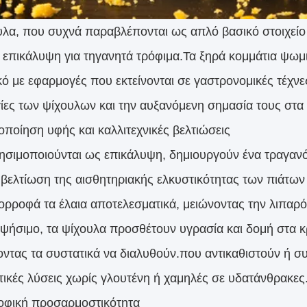
υλα, που συχνά παραβλέπονται ως απλό βασικό στοιχείο 
 επικάλυψη για τηγανητά τρόφιμα.Τα ξηρά κομμάτια ψωμι
κό με εφαρμογές που εκτείνονται σε γαστρονομικές τέχνε
γίες των ψίχουλων και την αυξανόμενη σημασία τους στ
οποίηση υφής και καλλιτεχνικές βελτιώσεις
ησιμοποιούνται ως επικάλυψη, δημιουργούν ένα τραγανό,
βελτίωση της αισθητηριακής ελκυστικότητας των πιάτ
ορροφά τα έλαια αποτελεσματικά, μειώνοντας την λιπαρό
 ψήσιμο, τα ψίχουλα προσθέτουν υγρασία και δομή στα κ
οντας τα συστατικά να διαλυθούν.που αντικαθιστούν ή σ
τικές λύσεις χωρίς γλουτένη ή χαμηλές σε υδατάνθρακες
ροφική προσαρμοστικότητα