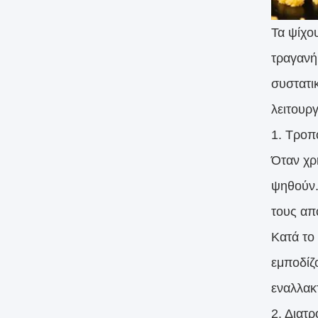
Τα ψίχο
τραγανή
συστατι
λειτουρ
1. Τροπ
Όταν χρ
ψηθούν.
τους απ
Κατά το
εμποδίζ
εναλλακ
2. Διατ