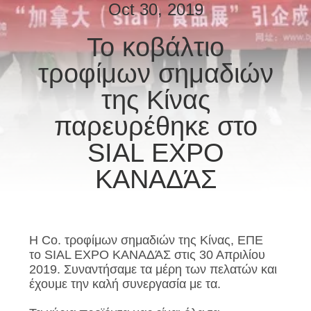
ΕΡΓΟΣΤΆΣΙΟ
Oct 30, 2019
Το κοβάλτιο
ΈΛΕΓΧΟΣ
τροφίμων σημαδιών
ΠΟΙΌΤΗΤΑΣ
της Κίνας
ΕΠΙΚΟΙΝΩΝΉΣΤΕ
παρευρέθηκε στο
ΜΑΖΊ
SIAL EXPO
ΜΑΣ
ΚΑΝΑΔΆΣ
ΕΙΔΉΣΕΙΣ
Η Co. τροφίμων σημαδιών της Κίνας, ΕΠΕ
ΥΠΟΘΈΣΕΙΣ
το SIAL EXPO ΚΑΝΑΔΆΣ στις 30 Απριλίου
2019. Συναντήσαμε τα μέρη των πελατών και
έχουμε την καλή συνεργασία με τα.
ΖΗΤΉΣΤΕ