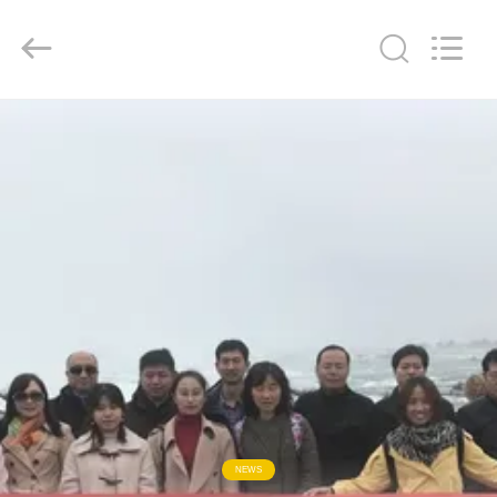
CHINA
MARK
FOODS
TRADING
CO.,LTD..
All
Rights
Reserved.
ΑΡΧΙΚΉ
ΣΕΛΊΔΑ
ΠΡΟΪΌΝΤΑ
ΣΧΕΤΙΚΆ
ΜΕ
ΕΜΆΣ
ΕΠΙΣΚΈΨΕΙΣ
ΣΤΟ
NEWS