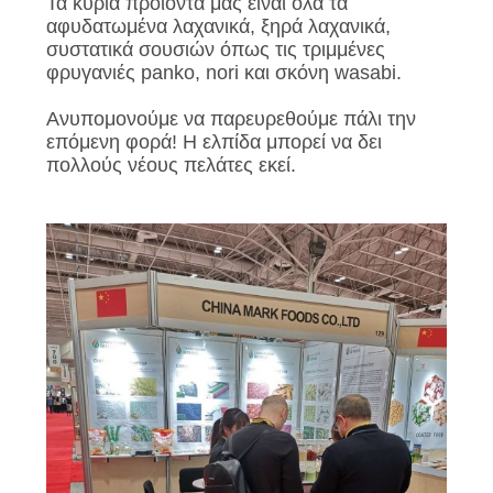
Τα κύρια προϊόντα μας είναι όλα τα
ΜΙΑ
αφυδατωμένα λαχανικά, ξηρά λαχανικά,
ΠΡΟΣΦΟΡΆ
συστατικά σουσιών όπως τις τριμμένες
φρυγανιές panko, nori και σκόνη wasabi.
ΧΆΡΤΗΣ
Ανυπομονούμε να παρευρεθούμε πάλι την
επόμενη φορά! Η ελπίδα μπορεί να δει
ΙΣΤΌΤΟΠΟΥ
πολλούς νέους πελάτες εκεί.
ΠΟΛΙΤΙΚΉ
ΜΥΣΤΙΚΌΤΗΤΑΣ