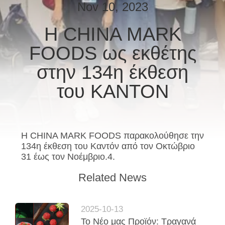
ΕΡΓΟΣΤΆΣΙΟ
Nov 10, 2023
Η CHINA MARK
ΈΛΕΓΧΟΣ
FOODS ως εκθέτης
ΠΟΙΌΤΗΤΑΣ
στην 134η έκθεση
ΕΠΙΚΟΙΝΩΝΉΣΤΕ
του ΚΑΝΤΟΝ
ΜΑΖΊ
ΜΑΣ
Η CHINA MARK FOODS παρακολούθησε την
134η έκθεση του Καντόν από τον Οκτώβριο
ΕΙΔΉΣΕΙΣ
31 έως τον Νοέμβριο.4.
Related News
ΥΠΟΘΈΣΕΙΣ
2025-10-13
ΖΗΤΉΣΤΕ
Το Νέο μας Προϊόν: Τραγανά