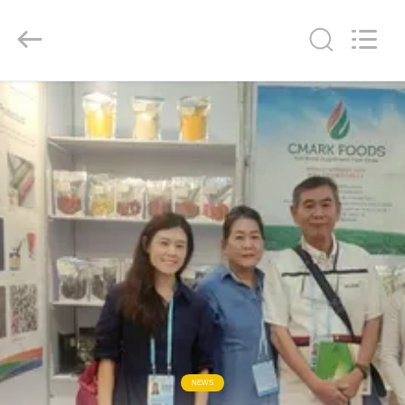
CHINA
MARK
FOODS
TRADING
CO.,LTD..
All
Rights
Reserved.
ΑΡΧΙΚΉ
ΣΕΛΊΔΑ
ΠΡΟΪΌΝΤΑ
ΣΧΕΤΙΚΆ
ΜΕ
ΕΜΆΣ
ΕΠΙΣΚΈΨΕΙΣ
ΣΤΟ
NEWS