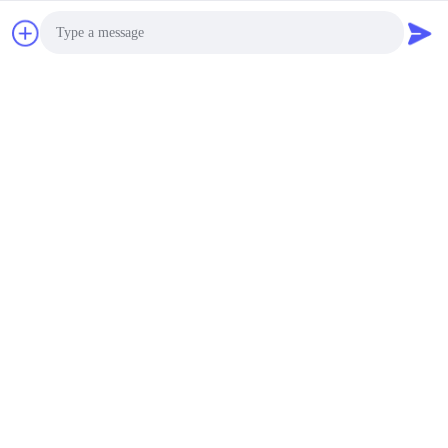
Photo
Video Call
Audio Call
Top