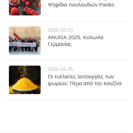
ΜΙΑ
Ψηφίδια Λουλουδιών Panko
ΠΡΟΣΦΟΡΆ
ΧΆΡΤΗΣ
2025-10-13
ANUGA 2025, Κολωνία
ΙΣΤΌΤΟΠΟΥ
Γερμανίας
ΠΟΛΙΤΙΚΉ
ΜΥΣΤΙΚΌΤΗΤΑΣ
2025-04-25
Οι ευέλικτες λειτουργίες των
ψωμιών: Πέρα από την κουζίνα