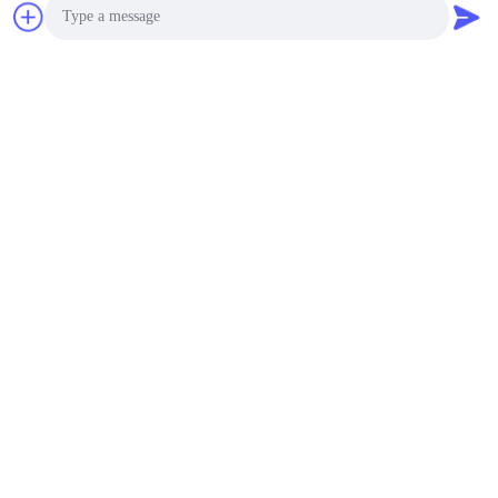
Photo
Video Call
Audio Call
Top