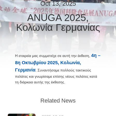
ΕΡΓΟΣΤΆΣΙΟ
Oct 13, 2025
ANUGA 2025,
ΈΛΕΓΧΟΣ
Κολωνία Γερμανίας
ΠΟΙΌΤΗΤΑΣ
ΕΠΙΚΟΙΝΩΝΉΣΤΕ
ΜΑΖΊ
4η –
Η εταιρεία μας συμμετείχε σε αυτή την έκθεση,
ΜΑΣ
8η Οκτωβρίου 2025, Κολωνία,
Γερμανία
. Συναντήσαμε πολλούς τακτικούς
ΕΙΔΉΣΕΙΣ
πελάτες και γνωρίσαμε επίσης νέους πελάτες κατά
τη διάρκεια αυτής της έκθεσης.
ΥΠΟΘΈΣΕΙΣ
Related News
ΖΗΤΉΣΤΕ