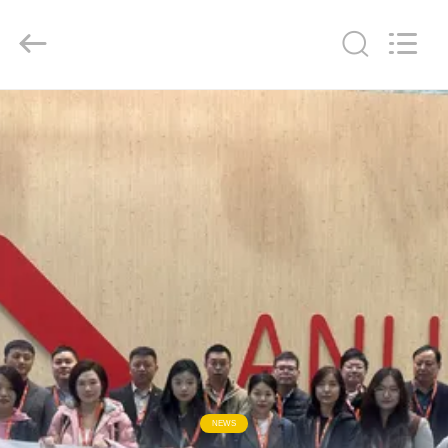
CHINA
MARK
FOODS
TRADING
CO.,LTD..
All
Rights
Reserved.
ΑΡΧΙΚΉ
ΣΕΛΊΔΑ
ΠΡΟΪΌΝΤΑ
ΣΧΕΤΙΚΆ
ΜΕ
ΕΜΆΣ
ΕΠΙΣΚΈΨΕΙΣ
ΣΤΟ
NEWS