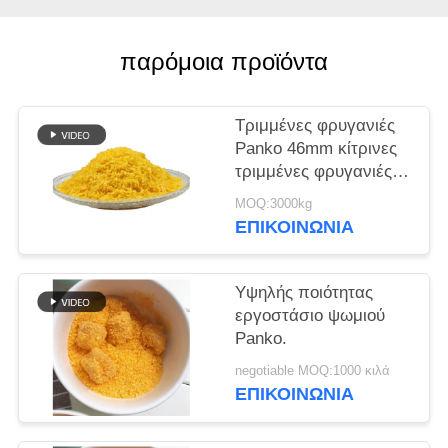
ΜΙΑ
ΠΡΟΣΦΟΡΆ
παρόμοια προϊόντα
ΧΆΡΤΗΣ
Τριμμένες φρυγανιές
ΙΣΤΌΤΟΠΟΥ
Panko 46mm κίτρινες
τριμμένες φρυγανιές
ΠΟΛΙΤΙΚΉ
Panko μορφής
MOQ:3000kg
βελόνων
ΕΠΙΚΟΙΝΩΝΊΑ
ΜΥΣΤΙΚΌΤΗΤΑΣ
Υψηλής ποιότητας
εργοστάσιο ψωμιού
Panko.
negotiable MOQ:1000 κιλά
ΕΠΙΚΟΙΝΩΝΊΑ