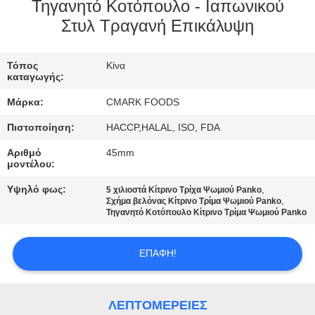
ΕΡΓΟΣΤΆΣΙΟ
Τηγανητό Κοτόπουλο - Ιαπωνικού
Στυλ Τραγανή Επικάλυψη
ΈΛΕΓΧΟΣ
Τόπος
Κίνα
ΠΟΙΌΤΗΤΑΣ
καταγωγής:
Μάρκα:
CMARK FOODS
ΕΠΙΚΟΙΝΩΝΉΣΤΕ
Πιστοποίηση:
HACCP,HALAL, ISO, FDA
ΜΑΖΊ
Αριθμό
45mm
ΜΑΣ
μοντέλου:
Υψηλό φως:
,
5 χιλιοστά Κίτρινο Τρίχα Ψωμιού Panko
,
Σχήμα βελόνας Κίτρινο Τρίμα Ψωμιού Panko
ΕΙΔΉΣΕΙΣ
Τηγανητό Κοτόπουλο Κίτρινο Τρίμα Ψωμιού Panko
ΥΠΟΘΈΣΕΙΣ
ΕΠΑΦΉ!
ΖΗΤΉΣΤΕ
ΛΕΠΤΟΜΈΡΕΙΕΣ