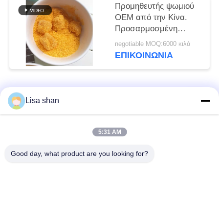
Προμηθευτής ψωμιού
OEM από την Κίνα.
Προσαρμοσμένη
φόρμουλα και ιδιωτική
negotiable MOQ:6000 κιλά
ετικέτα.
ΕΠΙΚΟΙΝΩΝΊΑ
Λαϊκή κατηγορία
Όλα
Lisa shan
Ξηρά Crumbs
ιαπωνικά crumbs
5:31 AM
ψωμιού
ψωμιού
Good day, what product are you looking for?
Ολόκληρα Crumbs
Ψημένο φύκι Nori
ψωμιού Panko σίτου
Καθαρή σκόνη
Ξηρά τσιπ καρότων