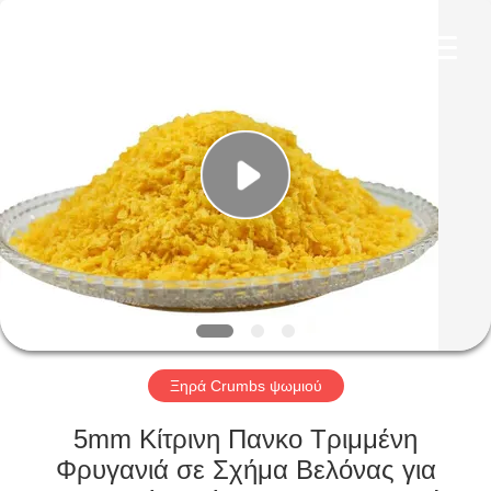
CHINA
MARK
FOODS
TRADING
CO.,LTD..
All
Rights
Reserved.
ΑΡΧΙΚΉ
ΣΕΛΊΔΑ
ΠΡΟΪΌΝΤΑ
ΣΧΕΤΙΚΆ
ΜΕ
ΕΜΆΣ
Ξηρά Crumbs ψωμιού
ΕΠΙΣΚΈΨΕΙΣ
5mm Κίτρινη Πανκο Τριμμένη
ΣΤΟ
Φρυγανιά σε Σχήμα Βελόνας για