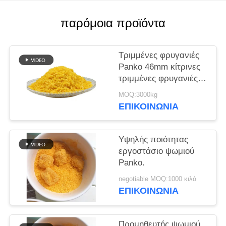
ΜΙΑ
ΠΡΟΣΦΟΡΆ
παρόμοια προϊόντα
ΧΆΡΤΗΣ
Τριμμένες φρυγανιές
ΙΣΤΌΤΟΠΟΥ
Panko 46mm κίτρινες
τριμμένες φρυγανιές
Panko μορφής
MOQ:3000kg
ΠΟΛΙΤΙΚΉ
βελόνων
ΕΠΙΚΟΙΝΩΝΊΑ
ΜΥΣΤΙΚΌΤΗΤΑΣ
Υψηλής ποιότητας
εργοστάσιο ψωμιού
Panko.
negotiable MOQ:1000 κιλά
ΕΠΙΚΟΙΝΩΝΊΑ
Προμηθευτής ψωμιού