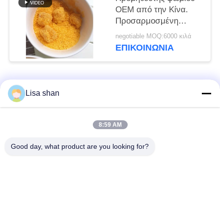
OEM από την Κίνα.
Προσαρμοσμένη
φόρμουλα και ιδιωτική
negotiable MOQ:6000 κιλά
ετικέτα.
ΕΠΙΚΟΙΝΩΝΊΑ
Λαϊκή κατηγορία
Όλα
Lisa shan
Ξηρά Crumbs
ιαπωνικά crumbs
8:59 AM
ψωμιού
ψωμιού
Good day, what product are you looking for?
Ολόκληρα Crumbs
Ψημένο φύκι Nori
ψωμιού Panko σίτου
Καθαρή σκόνη
Ξηρά τσιπ καρότων
Wasabi