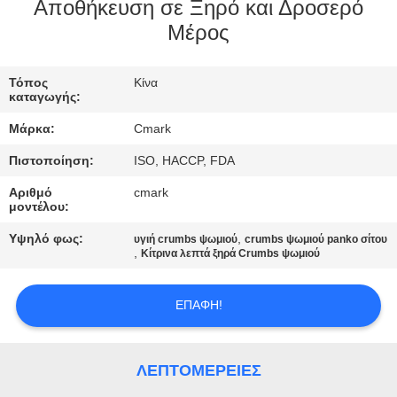
ΕΡΓΟΣΤΆΣΙΟ
Αποθήκευση σε Ξηρό και Δροσερό
Μέρος
ΈΛΕΓΧΟΣ
Τόπος
Κίνα
ΠΟΙΌΤΗΤΑΣ
καταγωγής:
Μάρκα:
Cmark
ΕΠΙΚΟΙΝΩΝΉΣΤΕ
Πιστοποίηση:
ISO, HACCP, FDA
ΜΑΖΊ
Αριθμό
cmark
ΜΑΣ
μοντέλου:
Υψηλό φως:
,
υγιή crumbs ψωμιού
crumbs ψωμιού panko σίτου
,
Κίτρινα λεπτά ξηρά Crumbs ψωμιού
ΕΙΔΉΣΕΙΣ
ΕΠΑΦΉ!
ΥΠΟΘΈΣΕΙΣ
ΛΕΠΤΟΜΈΡΕΙΕΣ
ΖΗΤΉΣΤΕ