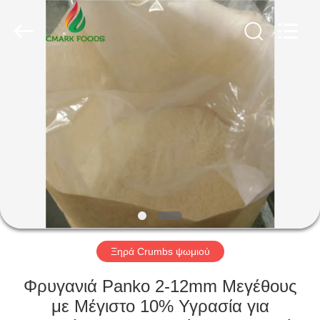
CHINA
MARK
FOODS
TRADING
CO.,LTD..
All
Rights
Reserved.
ΑΡΧΙΚΉ
ΣΕΛΊΔΑ
ΠΡΟΪΌΝΤΑ
ΣΧΕΤΙΚΆ
ΜΕ
ΕΜΆΣ
Ξηρά Crumbs ψωμιού
ΕΠΙΣΚΈΨΕΙΣ
Φρυγανιά Panko 2-12mm Μεγέθους
ΣΤΟ
με Μέγιστο 10% Υγρασία για